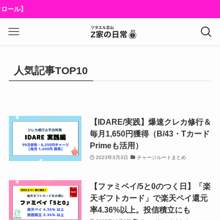
ロール】
人気記事TOP10
【IDARE/実践】爆速クレカ修行＆
毎月1,650円獲得（B/43・Tカード
Primeも活用）
2023年3月3日
チャージルートまとめ
【ファミペイ/5と0のつく日】「楽
天ギフトカード」で楽天ペイ還元
率4.36%以上。投信積立にも