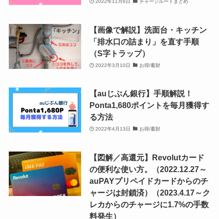
2022年11月6日
チャージルートまとめ
【画像で解説】洗面台・キッチン
「排水口の詰まり」を直す手順
（S字トラップ）
2022年3月10日
お得/蓄財
【auじぶん銀行】手順解説！
Ponta1,680ポイントを毎月獲得す
る方法
2022年4月13日
お得/蓄財
【図解／高還元】Revolutカード
の便利な使い方。（2022.12.27～
auPAYプリペイドカードからのチ
ャージは封鎖済）（2023.4.17～ク
レカからのチャージに1.7%の手数
料発生）