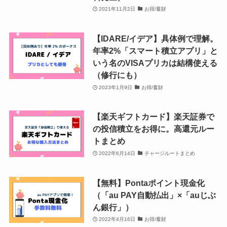
2021年11月2日
お得/蓄財
【IDARE/イデア】具体例で理解。
年率2%「スマート積立アプリ」と
いう名のVISAプリカは結構使える
（修行にも）
2023年1月9日
お得/蓄財
【楽天ギフトカード】楽天証券で
の投信積立をお得に。高還元ルー
トまとめ
2022年6月14日
チャージルートまとめ
【無料】Pontaポイント現金化
（「au PAY自動払出」×「auじぶ
ん銀行」）
2022年4月16日
お得/蓄財