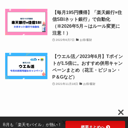
【毎月195円獲得】「楽天銀行×住
券・クレカ・プリ
その他
信SBIネット銀行」で自動化
カ
（※2026年5月～はルール変更に
注意！）
Amazonプライム
会員
2022年6月7日
お得/蓄財
（
招待リンク
）
NEOBANK
ド
【ウエル活／2023年6月】Tポイン
mineo
(
招待リンク
）
.1発行【最新】
トが1.5倍に。おすすめ併用キャン
e
ペーンまとめ（花王・ピジョン・
楽天Car車検
2026年3月31日)
P＆Gなど）
↓招待コード（2026年3月12日まで
2021年11月18日
お得/蓄財
の銀行
有効）
BM79LOW9
ド
ey
メルカリ
ネクト証券
↓招待コード
SDETJE
ド
8月も「楽天モバイル」が熱い！
概要まとめへ