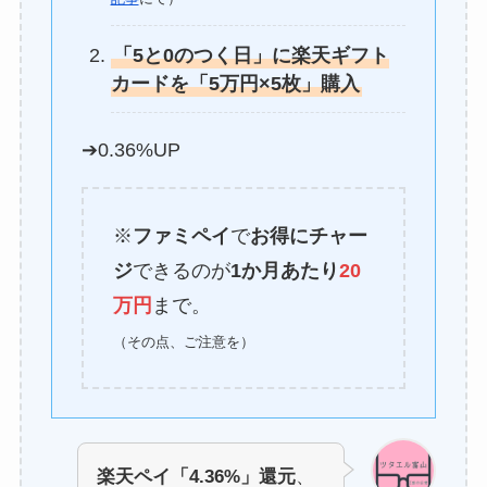
「5と0のつく日」に楽天ギフト
カードを「5万円×5枚」購入
➔0.36%UP
※
ファミペイ
で
お得にチャー
ジ
できるのが
1か月あたり
20
万円
まで。
（その点、ご注意を）
楽天ペイ「4.36%」還元
、