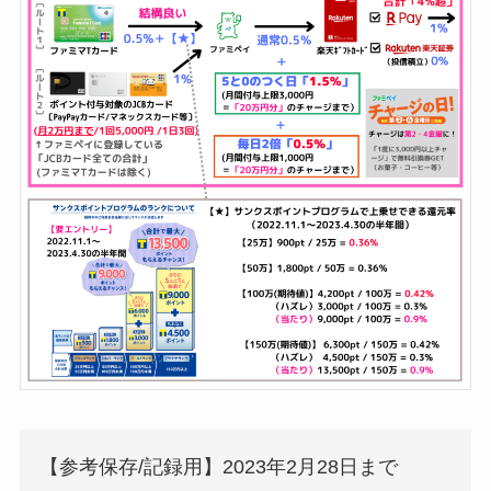
GAC
楽天フリマ
カード
↓招待コード
EBvaU
号
56281
ド
ド
ド
9-0048801
【参考保存/記録用】2023年2月28日まで
行