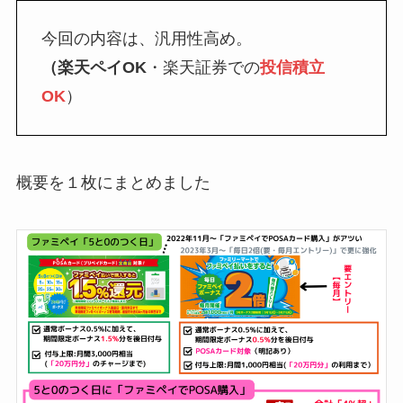
今回の内容は、汎用性高め。
券・クレカ・プリ
その他
（楽天ペイOK
・楽天証券での
投信積立
カ
OK
）
Amazonプライム
会員
（
招待リンク
）
NEOBANK
ド
概要を１枚にまとめました
mineo
(
招待リンク
）
.1発行【最新】
e
楽天Car車検
2026年3月31日)
↓招待コード（2026年3月12日まで
の銀行
有効）
BM79LOW9
ド
ey
メルカリ
ネクト証券
↓招待コード
SDETJE
ド