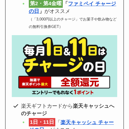
第2・第4金曜
「
ファミペイ チャージ
の日
」
がオススメ
（「3,000円以上のチャージ」でお菓子や飲み物など
の無料引換券GET）
楽天ギフトカードから
楽天キャッシュへ
のチャージ
1日・11日
「
楽天キャッシュ チャー