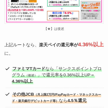
【★】は後述
4.36%以上
上記ルートなら、
楽天ペイの還元率が
に。
ファミマTカード
なら「サンクスポイントプロ
グラム
」で還元率を0.36%以上UP＝
（後述）
4.36%以上
その他JCB
（月上限2万円/PayPayカード・マネックスカー
なら
4.5％還元
ド・楽天銀行デビットカード等）