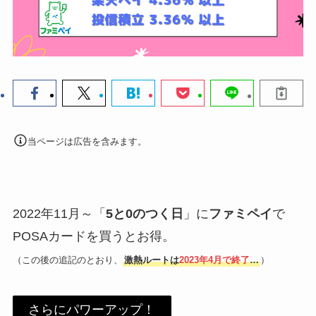
当ページは広告を含みます。
2022年11月～「
5と0のつく日
」に
ファミペイ
で
POSAカードを買うとお得。
（この後の追記のとおり、
激熱ルートは
2023年4月で終了
…
）
さらにパワーアップ！