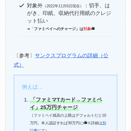
対象外
：切手、は
（2022年11月6日現在）
がき、印紙、収納代行用紙のクレジ
ット払い
➔「
ファミペイへのチャージ」は
対象
〔参考〕
サンクスプログラムの詳細（公
式）
例えば…
「ファミマTカード→ファミペ
イ」25万円チャージ
（ファミペイ残高の上限はデフォルトだと10
万円。本人認証すれば30万円に
※詳細は
別
記事
にて）