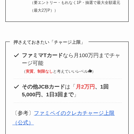
（要エントリー・もれなく1P・抽選で最大全額還元
（最大2万P））
押さえておきたい「チャージ上限」
ファミマTカード
なら月100万円までチャ
ージ可能
（
実質、制限なし
と考えていいレベル
）
その他JCBカード
は「
月2万円
、1回
5,000円、1日3回まで
」
〔参考〕
ファミペイのクレカチャージ上限
（公式）