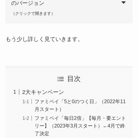
のバージョン
ド
498
（クリックで開きます）
行
第一生命支店
ド
もう少し詳しく見ていきます。
370
目次
2大キャンペーン
ファミペイ「5と0のつく日」（2022年11
月スタート）
ファミペイ「毎日2倍」【毎月・要エント
リー】（2023年3月スタート）←4月で終
了決定