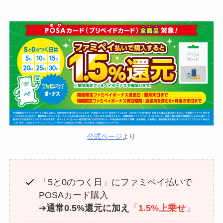
公式ページ
より
「5と0のつく日」にファミペイ払いで
POSAカード購入
➔
通常0.5%還元に加え
「
1.5%上乗せ
」