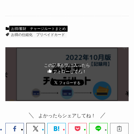
などを活用した「高還元なチ
ャージルート(2022年10月時
券・クレカ・プリ
その他
点）」をまとめました
カ
お得/蓄財
チャージルートまとめ
お得の仕組化
プリペイドカード
Amazonプライム
会員
（
招待リンク
）
NEOBANK
ド
mineo
(
招待リンク
）
.1発行【最新】
この記事が気に入ったら
e
フォローしてね！
楽天Car車検
2026年3月31日)
↓招待コード（2026年3月12日まで
の銀行
有効）
BM79LOW9
ド
前月版（
2022年9月版
）からの変更点
ey
メルカリ
よかったらシェアしてね！
2022年10月7日発表「au PAYプリカ
ネクト証券
↓招待コード
の改悪予告」を反映
SDETJE
ド