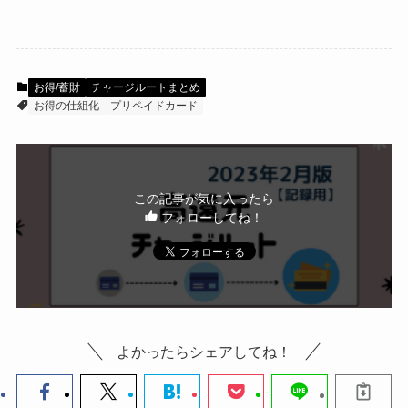
JQ CARDエポスゴールド
券・クレカ・プリ
その他
カ
MIXI M
リアルカード
(旧6gram)
お得/蓄財
チャージルートまとめ
お得の仕組化
プリペイドカード
Amazonプライム
会員
ファミペイ
（
招待リンク
）
NEOBANK
楽天ギフトカード
ド
mineo
(
招待リンク
）
.1発行【最新】
この記事が気に入ったら
e
フォローしてね！
楽天Car車検
2026年3月31日)
↓招待コード（2026年3月12日まで
前月版(
2023年1月版
)からの変更点
の銀行
有効）
BM79LOW9
ド
2023年1月25日～
ey
CONNECT
「セ
（大和証券グループ子会社）
メルカリ
よかったらシェアしてね！
ゾンカード・UCカードによるクレカ
ネクト証券
↓招待コード
積立開始」を追記
SDETJE
ド