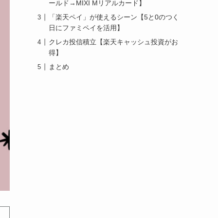
ールド→MIXI Mリアルカード】
「楽天ペイ」が使えるシーン【5と0のつく
日にファミペイを活用】
クレカ投信積立【楽天キャッシュ投資がお
得】
まとめ