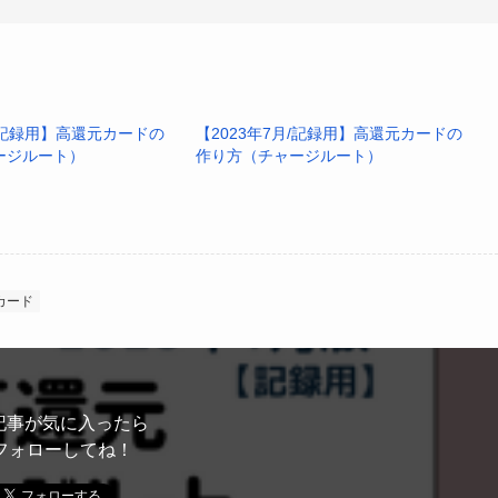
月/記録用】高還元カードの
【2023年7月/記録用】高還元カードの
ージルート）
作り方（チャージルート）
カード
得
記事が気に入ったら
フォローしてね！