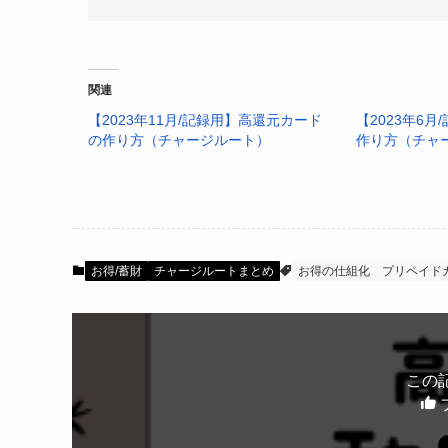
(2023年1月時点）
関連
【2023年11月/記録用】高還元カード
au PAYプリペイドカード
【2023年6
の作り方（チャージルート）
作り方（チャ
B/43リアルカード
（ICチップ付）
MIXI M
リアルカード
(旧6gram)
ファミペイ
楽天ギフトカード
お得/蓄財
チャージルートまとめ
お得の仕組化
プリペイド
現状より日々の支払をお
この
前月版(
2022年12月版
)からの変更点