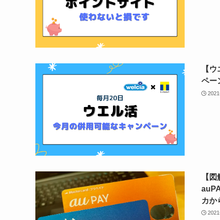
【ウ
ペー
202
【図解
au
カか
202