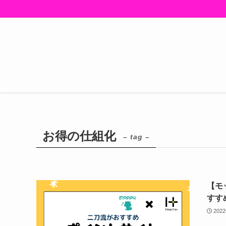
お得の仕組化
– tag –
【モ
すす
202