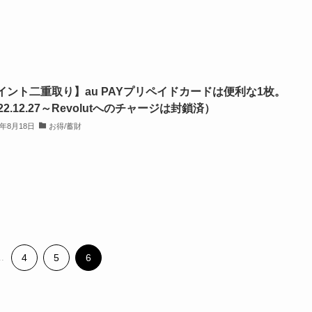
イント二重取り】au PAYプリペイドカードは便利な1枚。
22.12.27～Revolutへのチャージは封鎖済）
1年8月18日
お得/蓄財
..
4
5
6