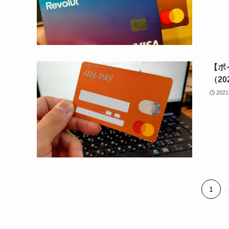
【ポ
（20
202
1
.