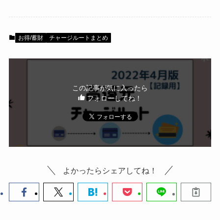
ト(2022年4月時
券・クレカ・プリ
その他
点）」
をまとめま
カ
お得/蓄財
チャージルートまとめ
した
Amazonプライム
会員
（
招待リンク
）
NEOBANK
この記事が気に入ったら
ド
フォローしてね！
mineo
(
招待リンク
）
.1発行【最新】
日々の支出をお得にできる
e
楽天Car車検
2026年3月31日)
↓招待コード（2026年3月12日まで
の銀行
有効）
BM79LOW9
ド
よかったらシェアしてね！
ey
メルカリ
ネクト証券
↓招待コード
SDETJE
ド
おすすめルート（クレカ→au PAYプ