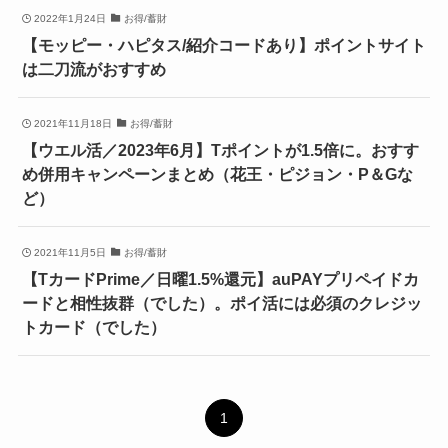
2022年1月24日
お得/蓄財
【モッピー・ハピタス/紹介コードあり】ポイントサイト
は二刀流がおすすめ
2021年11月18日
お得/蓄財
【ウエル活／2023年6月】Tポイントが1.5倍に。おすす
め併用キャンペーンまとめ（花王・ピジョン・P＆Gな
ど）
2021年11月5日
お得/蓄財
【TカードPrime／日曜1.5%還元】auPAYプリペイドカ
ードと相性抜群（でした）。ポイ活には必須のクレジッ
トカード（でした）
1