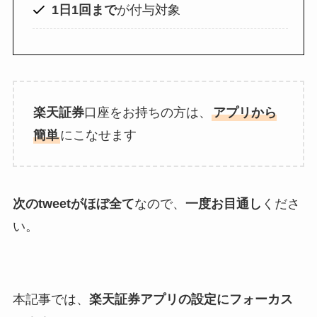
1日1回まで
が付与対象
ド
498
行
第一生命支店
ド
370
楽天証券
口座をお持ちの方は、
アプリから
簡単
にこなせます
次のtweetがほぼ全て
なので、
一度お目通し
くださ
い。
本記事では、
楽天証券アプリの設定にフォーカス