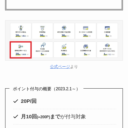
GAC
楽天フリマ
カード
↓招待コード
EBvaU
号
56281
ド
公式ページ
より
ド
ポイント付与の概要（2023.2.1～）
20P/回
ド
9-0048801
月10回
まで
が付与対象
(=200P)
行