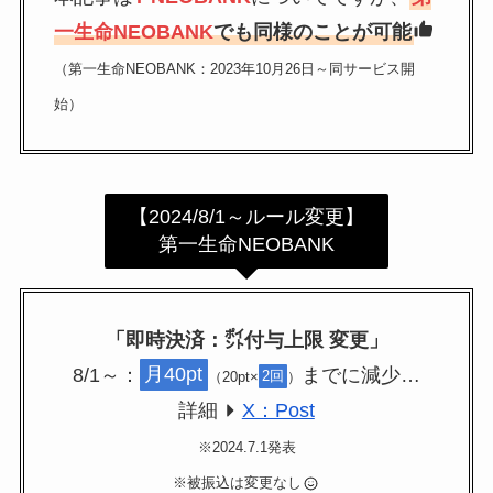
一生命NEOBANK
でも同様のことが可能
券・クレカ・プリ
その他
（第一生命NEOBANK：2023年10月26日～同サービス開
カ
始）
Amazonプライム
会員
（
招待リンク
）
NEOBANK
ド
【2024/8/1～ルール変更】
mineo
(
招待リンク
）
.1発行【最新】
第一生命NEOBANK
e
楽天Car車検
2026年3月31日)
↓招待コード（2026年3月12日まで
「即時決済：㌽付与上限 変更」
の銀行
有効）
BM79LOW9
ド
8/1～：
月40pt
までに減少…
（20pt×
2回
）
ey
詳細
X：Post
メルカリ
ネクト証券
↓招待コード
※2024.7.1発表
SDETJE
ド
※被振込は変更なし