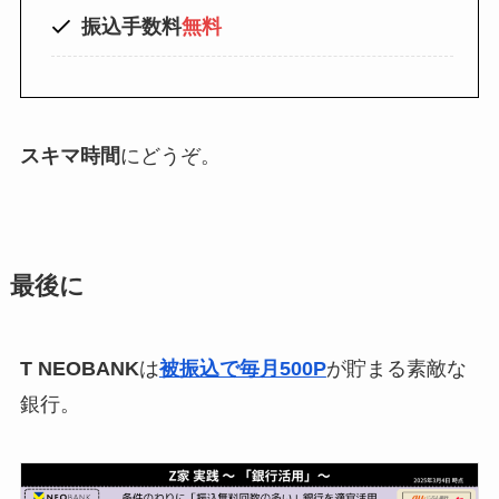
振込手数料
無料
スキマ時間
にどうぞ。
最後に
T NEOBANK
は
被振込で毎月500P
が貯まる素敵な
銀行。