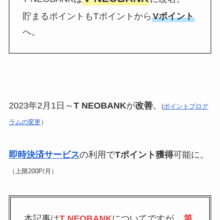
貯まるポイントもTポイントから
Vポイント
へ。
2023年2月1日～
T NEOBANK
が
改善
。
(
ポイントプログ
ラムの変更
）
即時決済サービス
の利用で
Tポイント獲得
可能に。
（上限200P/月）
本記事は
T NEOBANK
についてですが、
第