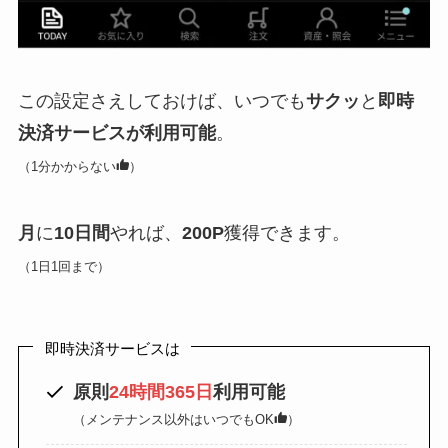
この設定さえしておけば、いつでも
サクッ
と
即時
決済サービスが利用可能
。
（1分かからない
）
月
に
10日間
やれば、
200P
獲得できます。
（1日1回まで）
即時決済サービスは
原則
24時間365日
利用可能
（メンテナンス以外はいつでもOK
）