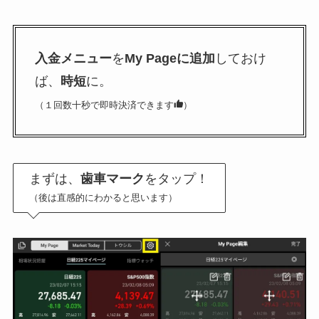
入金メニュー
を
My Pageに追加
しておけ
ば、
時短
に。
（１回数十秒で即時決済できます
）
まずは、
歯車マーク
をタップ！
（後は直感的にわかると思います）