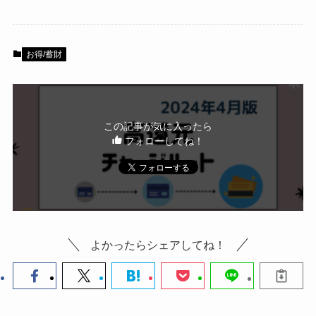
券・クレカ・プリ
その他
【4/2～】JAL Pay
カ
お得/蓄財
クレカチャージ対応
Amazonプライム
会員
（
招待リンク
）
NEOBANK
この記事が気に入ったら
ド
フォローしてね！
mineo
(
招待リンク
）
.1発行【最新】
e
楽天Car車検
2026年3月31日)
↓招待コード（2026年3月12日まで
の銀行
有効）
BM79LOW9
ド
よかったらシェアしてね！
参考：JAL PayリニューアルCP（要エントリー）
ey
メルカリ
【4/4追記】
早速ですが…
ネクト証券
↓招待コード
SDETJE
ド