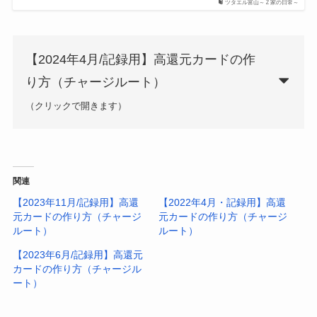
ツタエル富山～Ｚ家の日常～
【2024年4月/記録用】高還元カードの作
り方（チャージルート）
（クリックで開きます）
(2024年4月時点）
関連
(B/43・IDARE・
JAL Pay
・
バンドルカード リアル＋
・
【2023年11月/記録用】高還
【2022年4月・記録用】高還
FamiPay・ANA Pay・JAL Payなど
元カードの作り方（チャージ
元カードの作り方（チャージ
ルート）
ルート）
【2023年6月/記録用】高還元
カードの作り方（チャージル
ート）
【朗報】希望の光