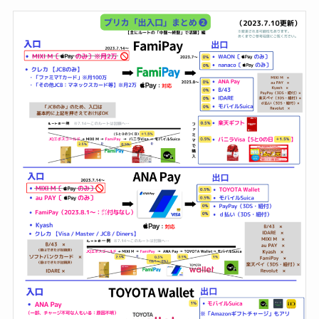
ド
498
行
第一生命支店
ド
370