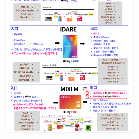
GAC
楽天フリマ
カード
↓招待コード
EBvaU
号
56281
ド
ド
ド
9-0048801
行