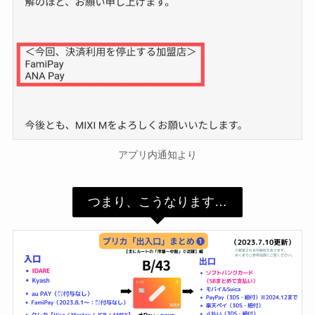
券・クレカ・プリ
その他
カ
Amazonプライム
会員
（
招待リンク
）
NEOBANK
ド
mineo
(
招待リンク
）
.1発行【最新】
アプリ内通知より
e
楽天Car車検
2026年3月31日)
↓招待コード（2026年3月12日まで
つまり、こうなります…
の銀行
有効）
BM79LOW9
ド
ey
メルカリ
ネクト証券
↓招待コード
SDETJE
ド