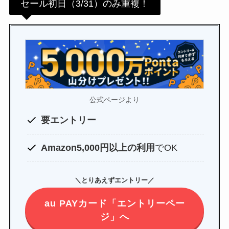
セール初日（3/31）のみ重複！
公式ページより
要エントリー
Amazon5,000円以上の利用
でOK
＼とりあえずエントリー／
au PAYカード「エントリーペー
ジ」へ