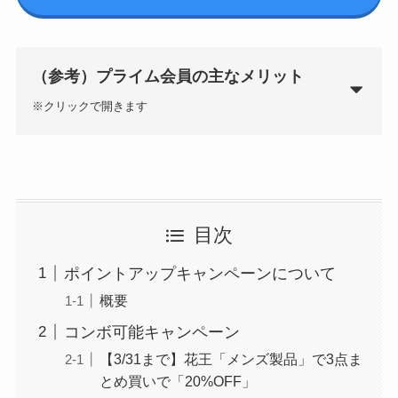
GAC
楽天フリマ
カード
↓招待コード
EBvaU
号
（参考）プライム会員の主なメリット
56281
※クリックで開きます
ド
お急ぎ便、日時指定
が無料
目次
ド
Prime Video
/Music/Reading
ポイントアップキャンペーンについて
(
追加料金なしで見放題・聞き放題・読み放題コ
概要
ンテンツ多数
)
コンボ可能キャンペーン
ド
Amazon Photo
9-0048801
【3/31まで】花王「メンズ製品」で3点ま
(Amazon Driveに写真を容量無制限で保存)
とめ買いで「20%OFF」
行