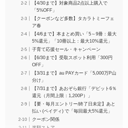
【4/30まで】対象商品2点以上購入で
ド
タイムセールが通常会員よ
「5%OFF」
498
りお得
【クーポンなど多数】タカラトミーフェ
ア春
行
第一生命支店
【4/6まで】本まとめ買い「5～9冊：最大
ド
その他メリット多数
370
5%還元」「10冊以上：最大10%還元」
子育て応援セール・キャンペーン
意外と知られていない？
【6/30まで】受取スポット利用「300円
同居家族を
2人まで
家族会員
OFF」
として登録
できる
【3/31まで】au PAYカード「5,000万P山
➔
追加費用なしで「お急ぎ
分け」
便、日時指定無料」を共有
【7/31まで】あおぞら銀行「デビット6％
（手順は
コチラ
）
還元（月間上限：1,200P）」
【要・毎月エントリー/終了日未定】あと
払い (ペイディ) で「毎回最大5%還元」
クーポン関係
半額ストア