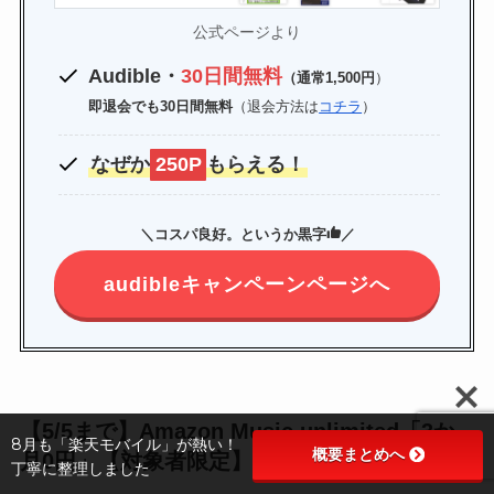
公式ページより
Audible・
30日間無料
（通常1,500円
）
即退会でも30日間無料
（退会方法は
コチラ
）
なぜか
250P
もらえる！
＼コスパ良好。というか黒字
／
audibleキャンペーンページへ
【5/5まで】Amazon Music unlimited「3か
8月も「楽天モバイル」が熱い！
概要まとめへ
月0円」【対象者限定】
丁寧に整理しました