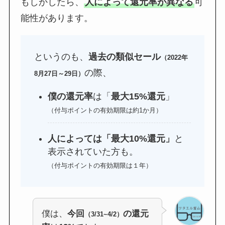
もしかしたら、
人によって還元率が異なる
可
能性があります。
というのも、
過去の類似セール
（2022年
の際、
8月27日～29日）
僕の還元率
は「
最大15%還元
」
（付与ポイントの有効期限は約1か月）
人によっては「最大10%還元」
と
表示されていた方も。
（付与ポイントの有効期限は１年）
僕は、
今回
の還元
（3/31~4/2）