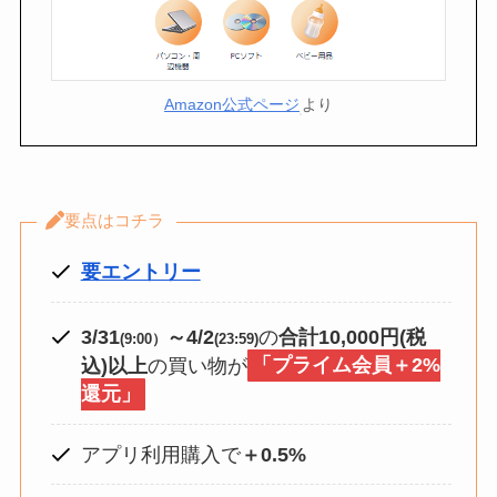
Amazon公式ページ
より
要点はコチラ
要エントリー
3/31
～4/2
の
合計10,000円(税
(9:00）
(23:59)
込)以上
の買い物が
「プライム会員＋2%
還元」
アプリ利用購入で
＋0.5%