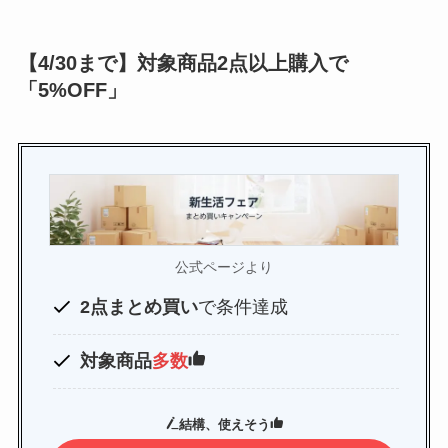
【4/30まで】対象商品2点以上購入で
「5%OFF」
公式ページより
2点まとめ買い
で条件達成
対象商品
多数
結構、使えそう