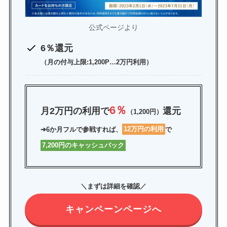
公式ページより
6％還元
（月の付与上限:1,200P…2万円利用）
6％
月2万円の利用で
還元
（1,200円）
➔
6か月フルで参戦
すれば、
12万円の利用
で
7,200円のキャッシュバック
＼まずは詳細を確認／
キャンペーンページへ