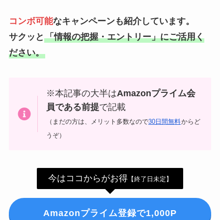
コンボ可能
なキャンペーンも紹介しています。
券・クレカ・プリ
その他
サクッと
「情報の把握・エントリー」にご活用く
カ
ださい。
Amazonプライム
会員
（
招待リンク
）
NEOBANK
※本記事の大半は
Amazonプライム会
ド
mineo
(
招待リンク
）
.1発行【最新】
員である前提
で記載
e
（まだの方は、メリット多数なので
30日間無料
からど
楽天Car車検
2026年3月31日)
うぞ）
↓招待コード（2026年3月12日まで
の銀行
有効）
BM79LOW9
ド
ey
今はココからがお得
【終了日未定】
メルカリ
ネクト証券
↓招待コード
SDETJE
Amazonプライム登録で1,000P
ド