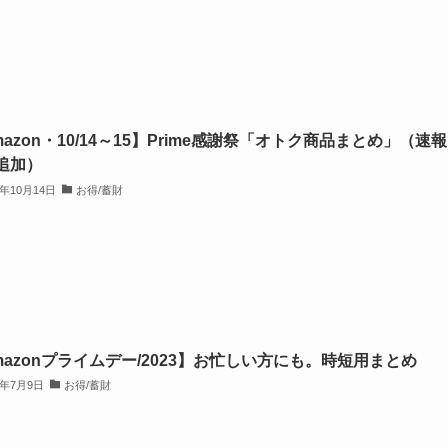
mazon・10/14～15】Prime感謝祭「オトク商品まとめ」（速
追加）
3年10月14日
お得/蓄財
mazonプライムデー/2023】お忙しい方にも。時短用まとめ
3年7月9日
お得/蓄財