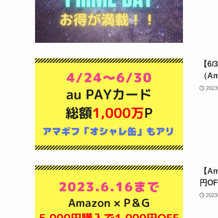
【6/
（A
202
【Am
円O
202