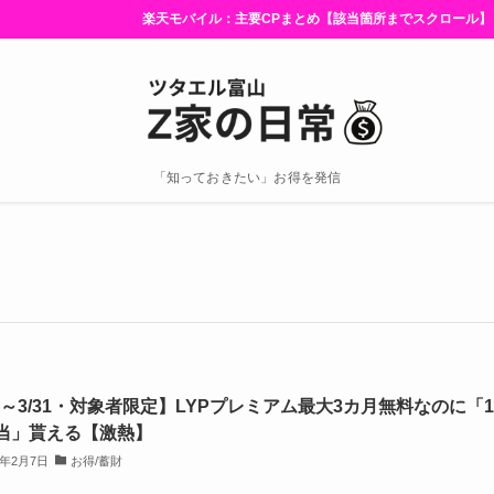
楽天モバイル：主要CPまとめ【該当箇所までスクロール】
「知っておきたい」お得を発信
/7～3/31・対象者限定】LYPプレミアム最大3カ月無料なのに「
当」貰える【激熱】
4年2月7日
お得/蓄財