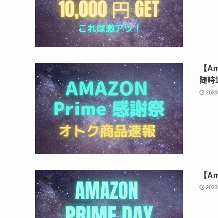
【A
随時
202
【A
202