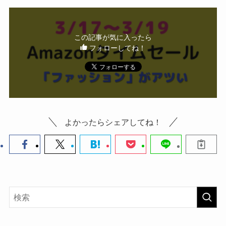
【24時間前～】
ウォッチリスト
へ
この記事が気に入ったら
フォローしてね！
セール開始
5分前にアプリに
通知
が来るので、チャンスを
逃しにくい
（アプリ設定「通知ON」をお忘れなく）
よかったらシェアしてね！
【セール開始すぐ
】
とりあえず「
カートに追加
」
で
確保
カートに入れてしまえば「
セー