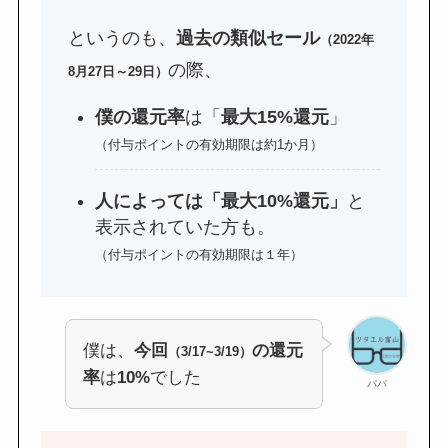
というのも、
過去の類似セール
（2022年
の際、
8月27日～29日）
僕の還元率
は「
最大15%還元
」
（付与ポイントの有効期限は約1か月）
人によっては「最大10%還元」
と
表示されていた方も。
（付与ポイントの有効期限は１年）
僕は、
今回
の還元
（3/17~3/19）
率
は
10%
でした
パパ