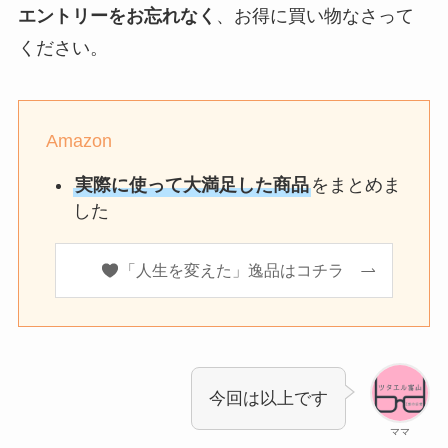
エントリーをお忘れなく
、お得に買い物なさって
ください。
特選タイムセール
（数量無制限/慌てなくてOK）
Amazon
数量限定タイムセール
実際に使って大満足した商品
をまとめま
（
人気商品はすぐ売り切れ
/最大8時間で終了）
した
お買い得情報
「人生を変えた」逸品はコチラ
タイムセール会場へ
今回は以上です
ママ