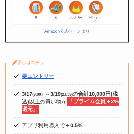
Amazon公式ページ
より
要点はコチラ
要エントリー
3/17
～3/19
の
合計10,000円(税
(9:00）
(23:59)
込)以上
の買い物が
「プライム会員＋2%
還元」
アプリ利用購入で
＋0.5%