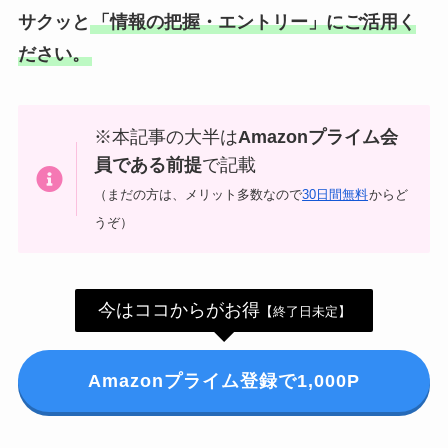
サクッと
「情報の把握・エントリー」にご活用く
券・クレカ・プリ
その他
ださい。
カ
Amazonプライム
会員
※本記事の大半は
Amazonプライム会
（
招待リンク
）
NEOBANK
員である前提
で記載
ド
（まだの方は、メリット多数なので
30日間無料
からど
mineo
(
招待リンク
）
.1発行【最新】
うぞ）
e
楽天Car車検
2026年3月31日)
↓招待コード（2026年3月12日まで
の銀行
有効）
今はココからがお得
【終了日未定】
BM79LOW9
ド
ey
メルカリ
Amazonプライム登録で1,000P
ネクト証券
↓招待コード
SDETJE
ド