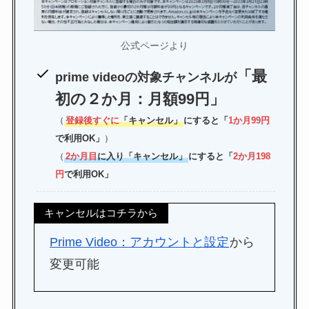
公式ページより
「最
prime videoの対象チャンネルが
初の２か月：月額99円」
（
登録後すぐに
「キャンセル」
にすると「
1か月99円
で利用OK」
）
（
2か月目
に入り「キャンセル」
にすると「
2か月198
円
で利用OK」
キャンセルはコチラから
Prime Video：アカウントと設定
から
変更可能