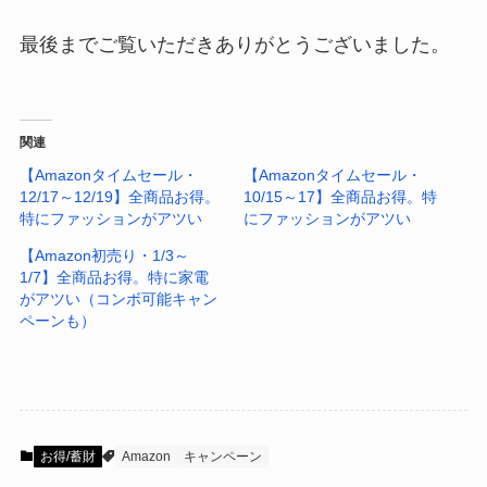
2.数
量限定タイムセール
最後までご覧いただきありがとうございました。
関連
【Amazonタイムセール・
【Amazonタイムセール・
12/17～12/19】全商品お得。
10/15～17】全商品お得。特
（セール24時間前～「ウォッチリスト追
特にファッションがアツい
にファッションがアツい
加」→セール開始直後「カートに入れる」）
【Amazon初売り・1/3～
1/7】全商品お得。特に家電
がアツい（コンボ可能キャン
「数量限定タイムセール」攻略手順
ペーンも）
【いつでも】
欲しいものリスト
へ
➔「セールの対象商品になれば
アプリに通知
」
お得/蓄財
Amazon
キャンペーン