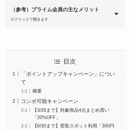
GAC
楽天フリマ
（参考）プライム会員の主なメリット
カード
↓招待コード
※クリックで開きます
EBvaU
号
56281
お急ぎ便、日時指定
が無料
ド
目次
Prime Video
/Music/Reading
「ポイントアップキャンペーン」につい
(
追加料金なしで見放題・聞き放題・読み放題コ
ド
て
ンテンツ多数
)
概要
Amazon Photo
コンボ可能キャンペーン
(Amazon Driveに写真を容量無制限で保存)
ド
【3/26まで】対象商品4点まとめ買い
9-0048801
「20%OFF」
タイムセールが通常会員よ
【6/30まで】受取スポット利用「300円
行