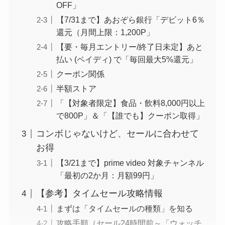
りお得
OFF」
ド
【7/31まで】あおぞら銀行「デビット6％
498
還元（月間上限：1,200P」
その他メリット多数
行
第一生命支店
【要・毎月エントリー/終了日未定】あと
払い (ペイディ) で「毎回最大5%還元」
ド
意外と知られていない？
370
クーポン関係
同居家族を
2人まで
家族会員
半額ストア
として登録
できる
「【対象者限定】食品・飲料8,000円以上
➔
追加費用なしで「お急ぎ
で800P」＆「【誰でも】クーポン取得」
便、日時指定無料」を共有
コンボじゃないけど、セールに合わせて
（手順は
コチラ
）
お得
【3/21まで】prime video 対象チャンネル
「最初の2か月：月額99円」
【参考】タイムセール攻略情報
まずは「タイムセールの種類」を知る
攻略手順（セール24時間前～「ウォッチ