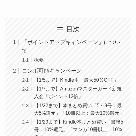
GAC
楽天フリマ
カード
↓招待コード
お急ぎ便、日時指定
が無料
EBvaU
号
目次
56281
Prime Video
/Music/Reading
「ポイントアップキャンペーン」につい
(
追加料金なしで見放題・聞き放
題・読み放題コンテンツ多数
)
て
ド
概要
Amazon Photo
コンボ可能キャンペーン
(Amazon Driveに写真を容量無制限
【1/5まで】Kindle本「最大50％OFF」
で保存)
ド
【1/7まで】Amazonマスターカード新規
入会「ポイント12倍」
タイムセールが通常会員よ
【1/22まで】本まとめ買い「5～9冊：最
りお得
大5%還元」「10冊以上：最大10%還元」
ド
9-0048801
【1/29まで】Kindle本まとめ買い「書籍5
冊：10%還元」「マンガ10冊以上：10%
その他メリット多数
行