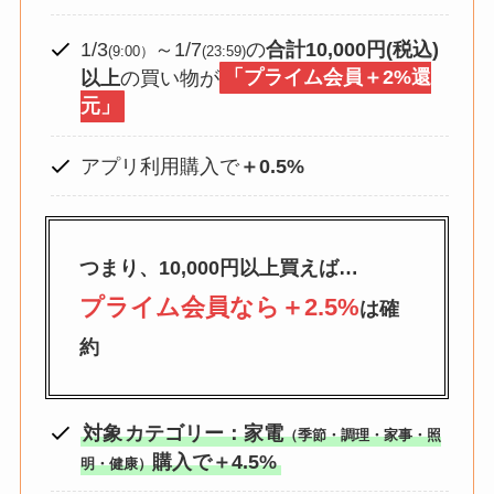
1/3
～1/7
の
合計10,000円(税込)
(9:00）
(23:59)
以上
の買い物が
「プライム会員＋2%還
元」
アプリ利用購入で
＋0.5%
つまり、10,000円以上買えば…
プライム会員なら＋2.5%
は確
約
対象
カテゴリー：家電
（季節・調理・家事・照
購入
で
＋4.5%
明・健康）