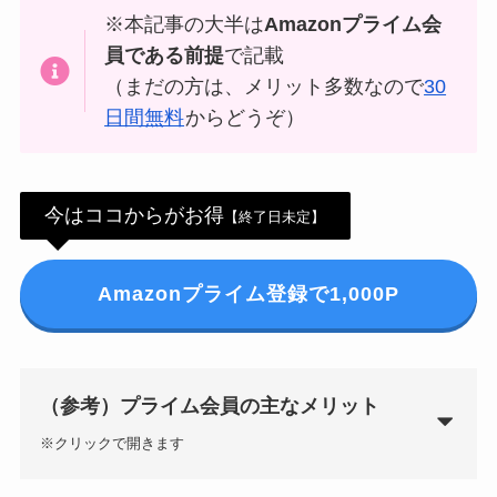
※本記事の大半は
Amazonプライム会
券・クレカ・プリ
その他
員である前提
で記載
カ
（まだの方は、メリット多数なので
30
日間無料
からどうぞ）
Amazonプライム
会員
（
招待リンク
）
NEOBANK
ド
今はココからがお得
【終了日未定】
mineo
(
招待リンク
）
.1発行【最新】
e
楽天Car車検
2026年3月31日)
Amazonプライム登録で1,000P
↓招待コード（2026年3月12日まで
の銀行
有効）
BM79LOW9
ド
ey
（参考）プライム会員の主なメリット
メルカリ
※クリックで開きます
ネクト証券
↓招待コード
SDETJE
ド