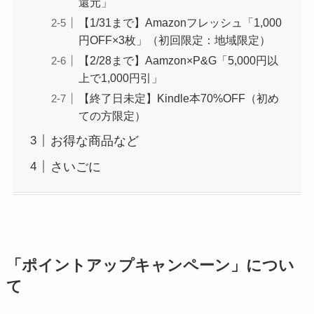
還元」
ド
意外と知られていない？
【1/31まで】Amazonフレッシュ「1,000
498
円OFF×3枚」（初回限定：地域限定）
同居家族を
2人まで
家族会員
【2/28まで】Aamzon×P&G「5,000円以
行
第一生命支店
として登録
できる
上で1,000円引」
ド
➔
追加費用なしで「お急ぎ
【終了日未定】Kindle本70%OFF（初め
370
便、日時指定無料」を共有
ての方限定）
（手順は
コチラ
）
お得な商品など
さいごに
「ポイントアップキャンペーン」につい
て