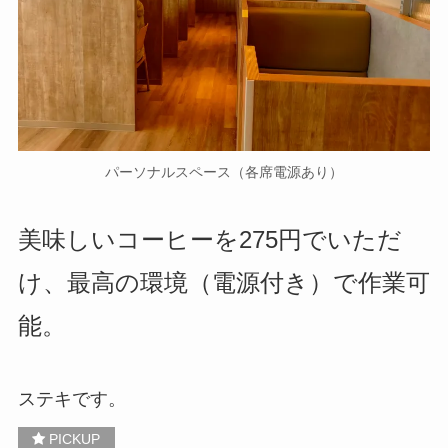
券・クレカ・プリ
その他
カ
Amazonプライム
会員
（
招待リンク
）
NEOBANK
パーソナルスペース（各席電源あり）
ド
mineo
(
招待リンク
）
.1発行【最新】
美味しいコーヒーを275円でいただ
e
楽天Car車検
2026年3月31日)
け、最高の環境（電源付き）で作業可
↓招待コード（2026年3月12日まで
の銀行
有効）
能。
BM79LOW9
ド
ey
メルカリ
ステキです。
ネクト証券
↓招待コード
SDETJE
ド