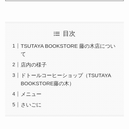
ド
498
行
第一生命支店
目次
ド
370
TSUTAYA BOOKSTORE 藤の木店につい
て
店内の様子
ドトールコーヒーショップ（TSUTAYA
BOOKSTORE藤の木）
メニュー
さいごに