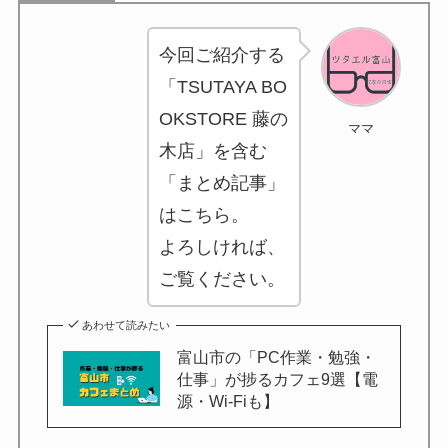
GAC
楽天フリマ
今回ご紹介する
カード
↓招待コード
EBvaU
号
「TSUTAYA BO
56281
OKSTORE 藤の
ママ
木店」を含む
ド
「まとめ記事」
はこちら。
よろしければ、
ド
ご覧ください。
あわせて読みたい
富山市の「PC作業・勉強・
ド
仕事」が捗るカフェ9選【電
9-0048801
源・Wi-Fiも】
行