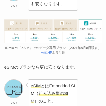
も安くなります。
パパ
IIJmio の「eSIM」でのデータ専用プラン （2021年8月8日現在）
公式HP
より引用
eSIMのプランなら更に安くなります。
eSIM
とはEmbedded SI
M（
組み込み型のSI
M
）のこと。
パパ