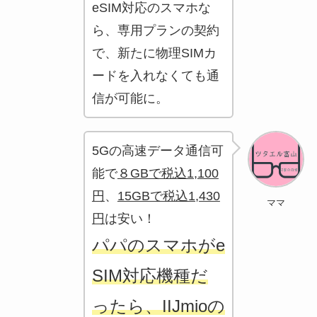
eSIM対応のスマホな
ら、専用プランの契約
で、新たに物理SIMカ
ードを入れなくても通
信が可能に。
5Gの高速データ通信可
能で
８GBで税込1,100
円
、
15GBで税込1,430
ママ
円
は安い！
パパのスマホがe
SIM対応機種だ
ったら、IIJmioの