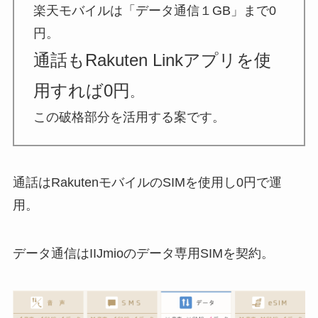
楽天モバイルは「データ通信１GB」まで0
円。
通話もRakuten Linkアプリを使
用すれば0円
。
この破格部分を活用する案です。
通話
は
Rakutenモバイル
のSIMを使用し0円で運
用。
データ通信
は
IIJmio
のデータ専用SIMを契約。