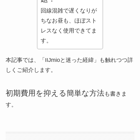
GAC
楽天フリマ
回線混雑で
遅くなりが
カード
↓招待コード
ちなお昼も、ほぼスト
EBvaU
号
レスなく使用できてま
56281
す
。
ド
本記事では、「IIJmioと迷った経緯」も触れつつ詳
しくご紹介します。
ド
初期費用を抑える簡単な方法
も書きま
す。
ド
9-0048801
行