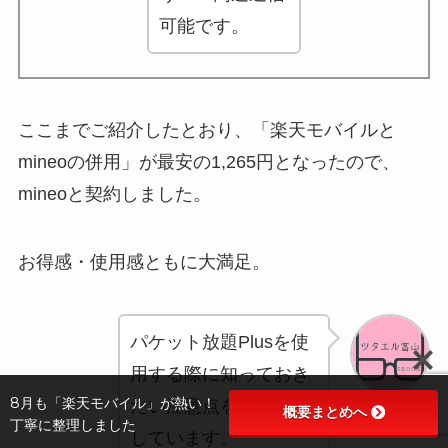
可能です。
ここまでご紹介したとおり、「楽天モバイルと
mineoの併用」が
最安の1,265円
となったので、
mineoと契約しました。
お得感・使用感ともに大満足。
パケット放題Plus
を
使
用する際に知っておき
8月も「楽天モバイル」が熱い！
たい注意点
を別記事に
概要まとめへ
ママ
丁寧に整理しました
しています。