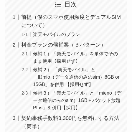
目次
ド
498
前提（僕のスマホ使用頻度とデュアルSIM
について）
行
第一生命支店
楽天モバイルのプラン
ド
370
料金プランの候補案（３パターン）
候補１）「楽天モバイル」を単体でその
まま使用【採用せず】
候補２） 「楽天モバイル」と
「IIJmio（データ通信のみのsim）8GB or
15GB」を併用 【採用せず】
候補３）「楽天モバイル」と「mieno（デ
ータ通信のみのsim）1GB＋パケット放題
Plus」を併用【採用】
契約事務手数料3,300円を無料にする方法
（簡単）