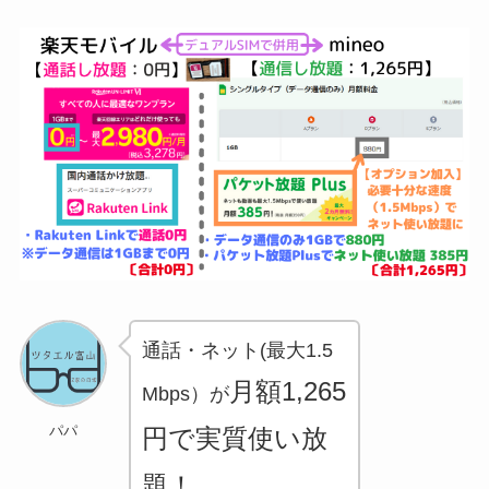
券・クレカ・プリ
その他
カ
Amazonプライム
会員
（
招待リンク
）
NEOBANK
ド
mineo
(
招待リンク
）
.1発行【最新】
e
楽天Car車検
2026年3月31日)
↓招待コード（2026年3月12日まで
の銀行
有効）
通話・ネット(最大1.5
BM79LOW9
ド
月額1,265
ey
Mbps）が
メルカリ
パパ
円で実質使い放
ネクト証券
↓招待コード
SDETJE
ド
題！