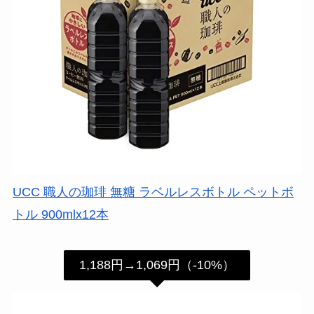
UCC 職人の珈琲 無糖 ラベルレスボトル ペットボ
トル 900mlx12本
1,188円→1,069円（-10%）