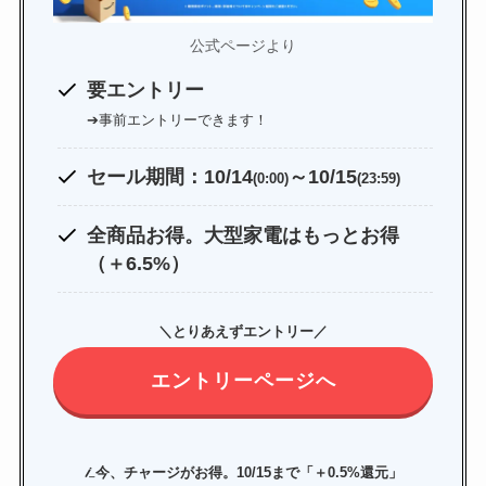
公式ページより
券・クレカ・プリ
その他
カ
要エントリー
➔事前エントリーできます！
Amazonプライム
会員
セール期間：10/14
（
招待リンク
～10/15
）
NEOBANK
(0:00)
(23:59)
ド
mineo
(
招待リンク
）
.1発行【最新】
全商品お得。大型家電はもっとお得
e
（＋6.5%）
楽天Car車検
2026年3月31日)
↓招待コード（2026年3月12日まで
＼とりあえずエントリー／
の銀行
有効）
BM79LOW9
ド
エントリーページへ
ey
メルカリ
ネクト証券
↓招待コード
SDETJE
ド
今、チャージがお得。10/15まで「＋0.5%還元」