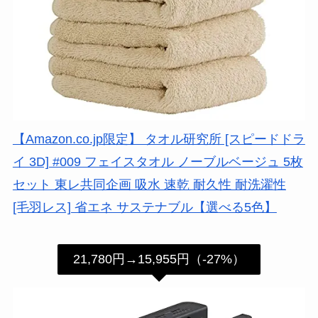
【Amazon.co.jp限定】 タオル研究所 [スピードドラ
イ 3D] #009 フェイスタオル ノーブルベージュ 5枚
セット 東レ共同企画 吸水 速乾 耐久性 耐洗濯性
[毛羽レス] 省エネ サステナブル【選べる5色】
21,780円→15,955円（-27%）