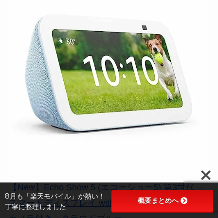
【New】Echo Show 5 (エコーショー5) 第3世代 –
8月も「楽天モバイル」が熱い！
概要まとめへ
スマートディスプレイ with Alexa、2メガピクセル
丁寧に整理しました