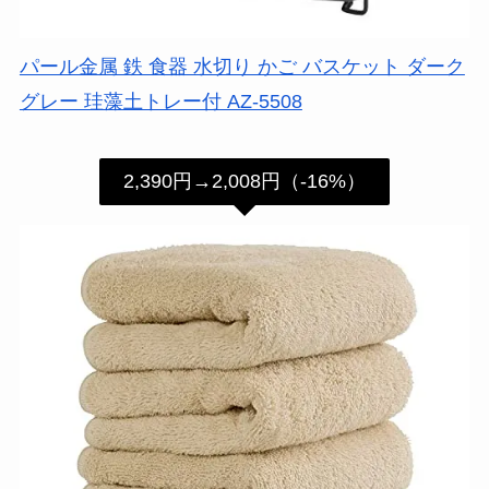
パール金属 鉄 食器 水切り かご バスケット ダーク
グレー 珪藻土トレー付 AZ-5508
2,390円→2,008円（-16%）