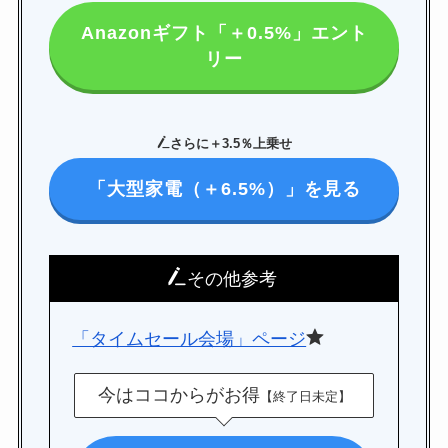
GAC
楽天フリマ
Anazonギフト「＋0.5%」エント
カード
↓招待コード
リー
EBvaU
号
56281
さらに＋3.5％上乗せ
ド
「大型家電（＋6.5%）」を見る
ド
その他参考
「タイムセール会場」ページ
ド
9-0048801
今はココからがお得
【終了日未定】
行