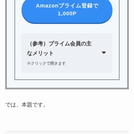
Amazonプライム登録で
ド
498
1,000P
行
第一生命支店
ド
370
（参考）プライム会員の主
なメリット
※クリックで開きます
では、本題です。
お急ぎ便、日時指定
が
無料
Prime