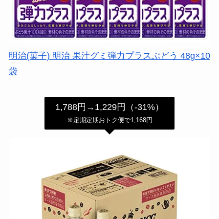
明治(菓子) 明治 果汁グミ弾力プラスぶどう 48g×10
袋
1,788円→1,229円（-31%）
※定期定期おトク便で1,168円