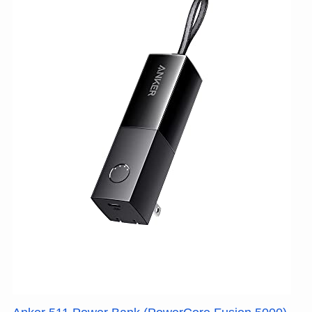
同居家族を
2人
まで
家族会員
と
して登録
できる
➔
追加費用なし
で「お急ぎ便、
日時指定無料」
を共有
（手順は
コチラ
）