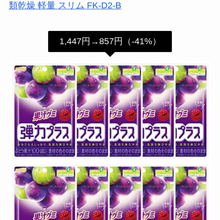
類乾燥 軽量 スリム FK-D2-B
1,447円→857円（-41%）