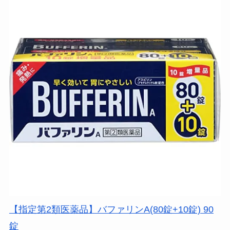
【指定第2類医薬品】バファリンA(80錠+10錠) 90
錠