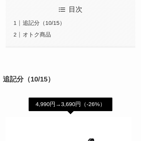
Video
/Music/Readin
目次
g
(
追加料金なしで見放題・聞き
追記分（10/15）
放題・読み放題コンテンツ多
オトク商品
数
)
Amazon Photo
(Amazon Driveに写真を容量無
制限で保存)
追記分（10/15）
タイムセールが
通常会員よりお得
4,990円→3,690円（-26%）
その他メリット多数
意外と知られていない？