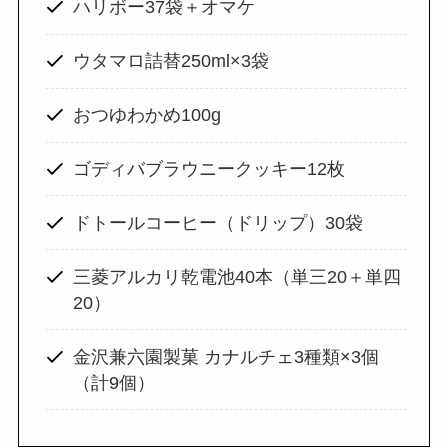
ハリボー37袋＋オマケ
ウタマロ詰替250ml×3袋
おつゆわかめ100g
ゴディバブラウニークッキー12枚
ドトールコーヒー（ドリップ）30袋
三菱アルカリ乾電池40本（単三20＋単四
20）
金沢兼六園製菓 カナルチェ3種類×3個
（計9個）