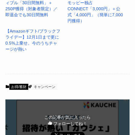
ィブル「30日間無料」＋
モッピー独占
250P獲得（対象者限定）／
CONNECT「3,000円」＋公
即退会でも30日間無料
式「4,000円」（簡単に7,000
円獲得）
【Amazonギフト/ブラックフ
ライデー】12月1日まで更に
0.5%上乗せ。今のうちチャ
ージが熱い
お得/蓄財
キャンペーン
この記事が気に入ったら
フォローしてね！