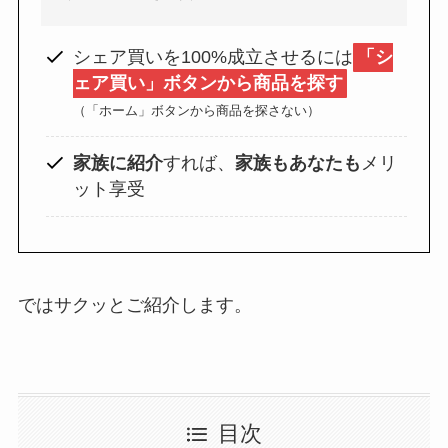
GAC
楽天フリマ
（2/17～
カード
↓招待コード
シェア買いを100%成立させるには
「シ
2/21）
EBvaU
ェア買い」ボタンから商品を探す
号
1,200円以上
56281
（「ホーム」ボタンから商品を探さない）
家族に紹介
すれば、
家族もあなたも
メリ
ド
ット享受
ド
ではサクッとご紹介します。
ド
9-0048801
目次
行