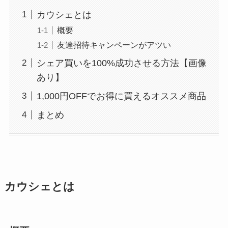
ド
カウシェとは
498
概要
友達招待キャンペーンがアツい
行
第一生命支店
ド
シェア買いを100%成功させる方法【画像
370
あり】
1,000円OFFでお得に買えるオススメ商品
まとめ
カウシェとは