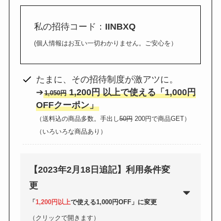
券・クレカ・プリ
その他
私の招待コード：
IINBXQ
カ
(個人情報はお互い一切わかりません。ご安心を）
Amazonプライム
会員
たまに、その招待制度が激アツに。
（
招待リンク
）
NEOBANK
➔
1,200円 以上で使える「1,000円
1,050円
ド
mineo
(
招待リンク
）
OFFクーポン」
.1発行【最新】
e
（送料込の商品多数。手出し
50円
200円で商品GET）
楽天Car車検
2026年3月31日)
（いろいろな商品あり）
↓招待コード（2026年3月12日まで
の銀行
有効）
BM79LOW9
ド
【2023年2月18日追記】利用条件変
ey
更
メルカリ
ネクト証券
↓招待コード
「
1,200円以上
で使える1,000円OFF」に変更
SDETJE
ド
（クリックで開きます）