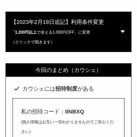
【2023年2月18日追記】利用条件変更
「
1,200円以上
で使える1,000円OFF」に変更
（クリックで開きます）
（2/17～2/21）
1,200円以上
今回のまとめ（カウシェ）
カウシェには
招待制度
がある
私の招待コード：
IINBXQ
(個人情報はお互い一切わかりませんのでご安心くだ
さい）