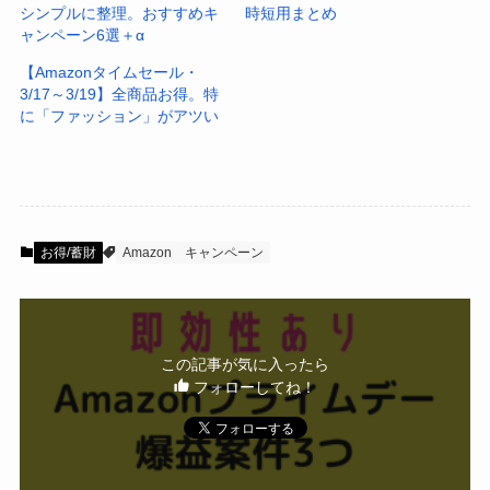
シンプルに整理。おすすめキ
時短用まとめ
ャンペーン6選＋α
【Amazonタイムセール・
3/17～3/19】全商品お得。特
に「ファッション」がアツい
お得/蓄財
Amazon
キャンペーン
この記事が気に入ったら
フォローしてね！