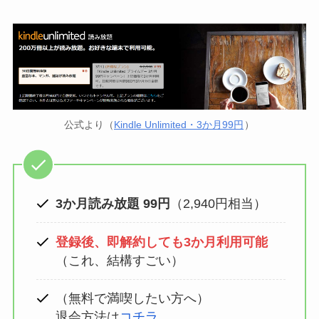
ド
498
行
第一生命支店
ド
370
公式より（
Kindle Unlimited・3か月99円
）
3か月読み放題 99円
（2,940円相当）
登録後、即解約しても3か月利用可能
（これ、結構すごい）
（無料で満喫したい方へ）
退会方法は
コチラ