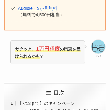
Audible・3か月無料
券・クレカ・プリ
その他
（無料で4,500円相当）
カ
Amazonプライム
会員
（
招待リンク
）
NEOBANK
ド
1万円程度
サクッと、
の恩恵を受
mineo
(
招待リンク
）
.1発行【最新】
けられるかも
?
パパ
e
楽天Car車検
2026年3月31日)
↓招待コード（2026年3月12日まで
の銀行
有効）
BM79LOW9
ド
ey
目次
メルカリ
ネクト証券
↓招待コード
【7/13まで】のキャンペーン
SDETJE
ド