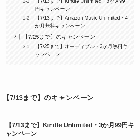
【7/13まで】Kindle Unlimited・3か月99
GAC
楽天フリマ
円キャンペーン
カード
↓招待コード
【7/13まで】Amazon Music Unlimited・4
EBvaU
か月無料キャンペーン
号
56281
【7/25まで】のキャンペーン
【7/25まで】オーディブル・3か月無料キ
ャンペーン
ド
ド
【7/13まで】のキャンペーン
ド
9-0048801
【7/13まで】Kindle Unlimited・3か月99円キ
ャンペーン
行