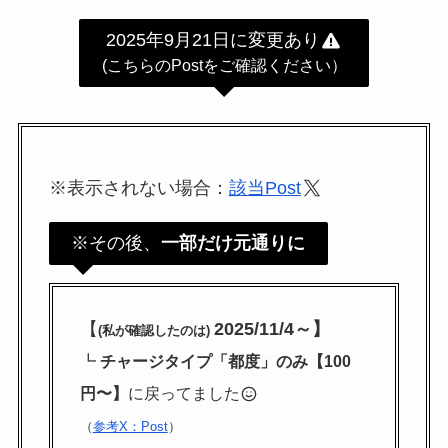
2025年9月21日に変更あり
(こちらのPostをご確認ください）
※表示されない場合：
該当Post
※その後、
一部だけ元通りに
【
2025/11/4～】
(私が確認したのは)
┗
チャージタイプ「都度」のみ【100
円〜】
に戻ってました
（
参考X：Post
）