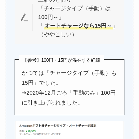
ド
「チャージタイプ（手動）は
498
100円～」
「
オートチャージなら15円～
」
行
第一生命支店
（ややこしい）
ド
370
【参考】100円・15円が混在する経緯
かつては「チャージタイプ（手動）も
15円」でした。
➔2020年12月ごろ「手動のみ」100円
に引き上げられました。