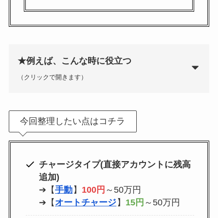
券・クレカ・プリ
その他
カ
★例えば、こんな時に役立つ
Amazonプライム
会員
（クリックで開きます）
（
招待リンク
）
NEOBANK
ド
mineo
(
招待リンク
）
.1発行【最新】
e
今回整理したい点はコチラ
楽天Car車検
2026年3月31日)
↓招待コード（2026年3月12日まで
の銀行
有効）
BM79LOW9
ド
チャージタイプ(直接アカウントに残高
ey
追加)
メルカリ
➔【
手動
】
100円
～50万円
ネクト証券
↓招待コード
➔【
オートチャージ
】
15円
～50万円
SDETJE
ド