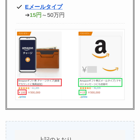
GAC
Eメールタイプ
楽天フリマ
➔
15円
～50万円
カード
↓招待コード
EBvaU
号
56281
ド
ド
ド
9-0048801
行
上記のとおり