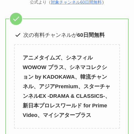
GAC
公式より（
対象チャンネル60日間無料
)
楽天フリマ
カード
↓招待コード
EBvaU
号
56281
次の有料チャンネルが
60日間無料
ド
アニメタイムズ、シネフィル
WOWOW プラス、シネマコレクシ
ョン by KADOKAWA、韓流チャン
ド
ネル、アジアPremium、スターチャ
ンネルEX -DRAMA & CLASSICS-、
新日本プロレスワールド for Prime
ド
Video、マイシアタープラス
9-0048801
行