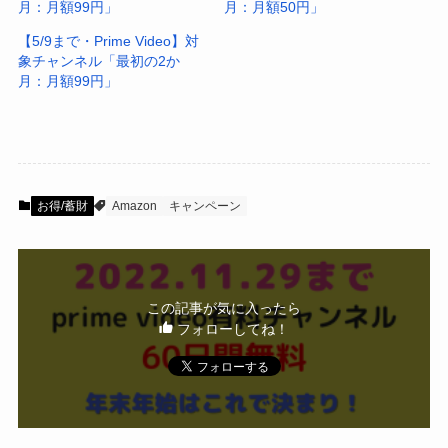
月：月額99円」
月：月額50円」
【5/9まで・Prime Video】対
象チャンネル「最初の2か
月：月額99円」
お得/蓄財
Amazon
キャンペーン
この記事が気に入ったら
フォローしてね！