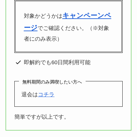
ド
498
キャンペーンペ
対象かどうかは
ージ
でご確認ください。（※対象
行
第一生命支店
ド
者にのみ表示）
370
即解約でも60日間利用可能
無料期間のみ満喫したい方へ
退会は
コチラ
簡単ですが以上です。