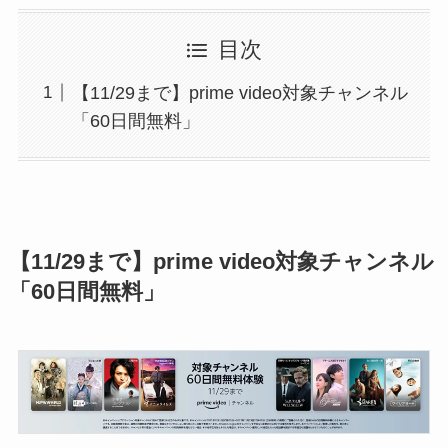
券・クレカ・プリ
その他
目次
カ
【11/29まで】prime video対象チャンネル
「60日間無料」
Amazonプライム
会員
（
招待リンク
）
NEOBANK
ド
mineo
(
招待リンク
）
.1発行【最新】
e
楽天Car車検
【11/29まで】prime video対象チャンネル
2026年3月31日)
↓招待コード（2026年3月12日まで
「60日間無料」
の銀行
有効）
BM79LOW9
ド
ey
メルカリ
ネクト証券
↓招待コード
SDETJE
ド