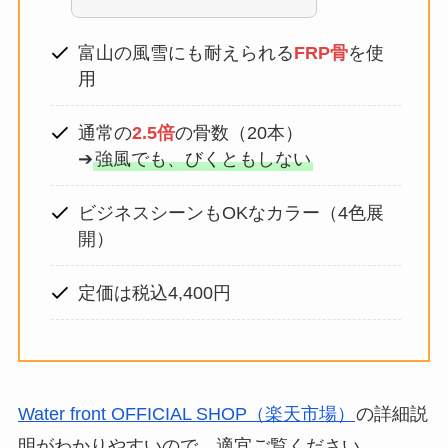
ド
498
富山の風雪にも耐えられる
FRP骨
を使
用
行
第一生命支店
ド
通常の
2.5倍
の骨数（20本）
370
➔
強風でも、びくともしない
ビジネスシーンもOKなカラー（4色展
開）
定価は税込4,400円
Water front OFFICIAL SHOP（楽天市場）
の詳細説
明がわかりやすいので、適宜ご覧ください。