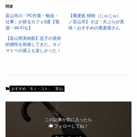
関連
富山市の「PC作業・勉強・
【蕎麦処 樹樹（じゅじゅ）
仕事」が捗るカフェ9選【電
／富山市】そば・天ぷらが美
源・Wi-Fiも】
味！おすすめの蕎麦屋さん
【富山県美術館】息子の美術
的感性を刺激してきた。オノ
マトペの屋上も楽しかった！
おすすめ「モノ・コト」
富山
この記事が気に入ったら
フォローしてね！