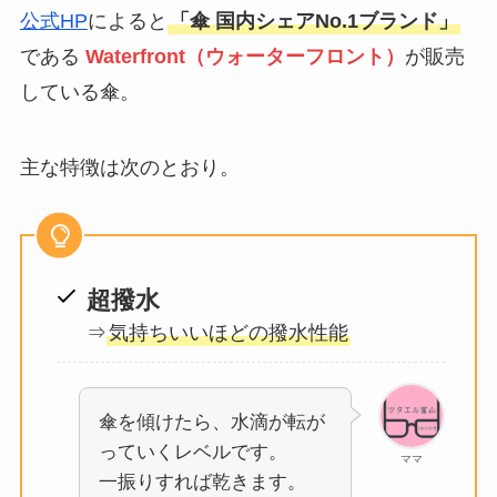
GAC
公式HP
によると
「傘 国内シェアNo.1ブランド」
楽天フリマ
である
Waterfront（ウォーターフロント）
が販売
カード
↓招待コード
EBvaU
している傘。
号
56281
主な特徴は次のとおり。
ド
超撥水
ド
⇒
気持ちいいほどの撥水性能
ド
傘を傾けたら、水滴が転が
9-0048801
っていくレベルです。
ママ
一振りすれば乾きます。
行