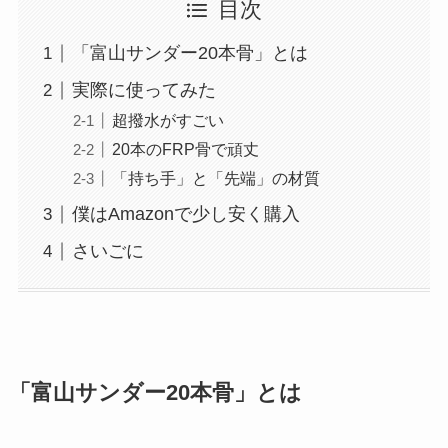
目次
券・クレカ・プリ
その他
「富山サンダー20本骨」とは
カ
実際に使ってみた
超撥水がすごい
Amazonプライム
会員
20本のFRP骨で頑丈
（
招待リンク
）
NEOBANK
「持ち手」と「先端」の材質
ド
mineo
(
招待リンク
）
僕はAmazonで少し安く購入
.1発行【最新】
e
さいごに
楽天Car車検
2026年3月31日)
↓招待コード（2026年3月12日まで
の銀行
有効）
BM79LOW9
ド
ey
メルカリ
「富山サンダー20本骨」とは
ネクト証券
↓招待コード
SDETJE
ド