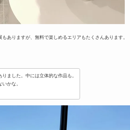
展もありますが、無料で楽しめるエリアもたくさんあります。
ありました。中には立体的な作品も。
ないかな。