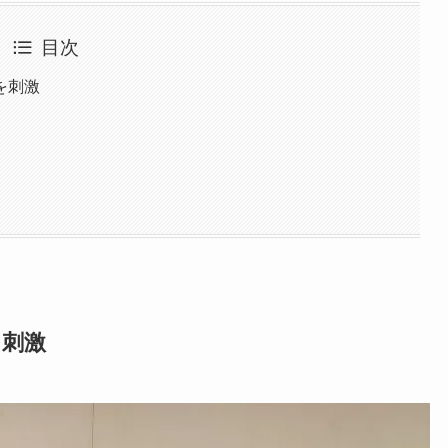
目次
を刺激
を刺激