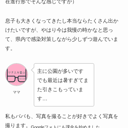
在進行形でそんな感じですが）
GAC
楽天フリマ
カード
↓招待コード
息子も大きくなってきたし本当ならたくさん出か
EBvaU
号
56281
けたいですが、やはり今は我慢の時かなと思っ
て、県内で感染対策しながら少しずつ遊んでいま
す。
ド
主に公園が多いです
ド
でも最近は暑すぎてま
た引きこもっていま
ママ
す…
ド
9-0048801
私もパパも、写真を撮ることが好きでよく写真を
撮ります。
行
Googleフォトにも課金を始めました。