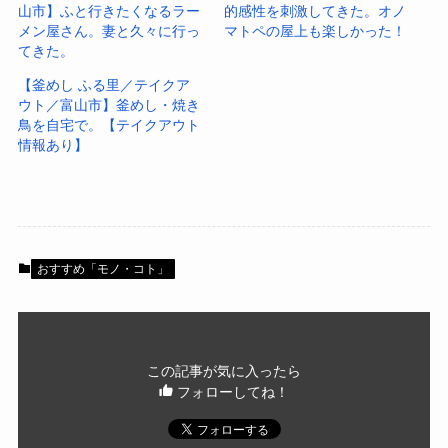
山市】ふと行きたくなるラー
的感性を刺激してきた。オノ
メン屋さん。妻と久々に行っ
マトペの屋上も楽しかった！
てきた。
【釜めし ふる里／テイクア
ウト／富山市】釜めし・焼き
鳥を自宅で。【テイクアウト
情報あり】
おすすめ「モノ・コト」
この記事が気に入ったら
フォローしてね！