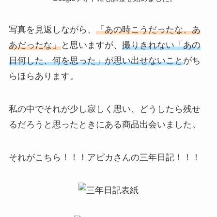
ド
498
写真を見返しながら、
「あの時こうだったな、あ
あだったな」
と思いますが、
撮りきれない「あの
行
第一生命支店
ド
日何した、何を思った」が思い出せないこと
がち
370
らほらあります。
私の中でそれが少し寂しく思い、どうしたら残せ
るだろうと思ったときにある商品出会いました。
それがこちら！！！
アピカさんの
三年日記！！！