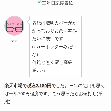
表紙は透明カバーがか
かっておりお高い本み
たいに硬いです
ママ
(ハ●ーポッターみたい
な)
何処と無く漂う高級
感…っ
楽天市場
で
税込2,189円
でした
。
三年の使用を思え
ば一年700円程度です。こう思ったらお値打ち(単
純)