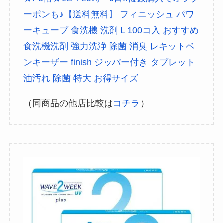
ーポンも♪【送料無料】 フィニッシュ パワ
ーキューブ 食洗機 洗剤 L 100コ入 おすすめ
食洗機洗剤 強力洗浄 除菌 消臭 レキットベ
ンキーザー finish ジッパー付き タブレット
油汚れ 除菌 特大 お得サイズ
（同商品の他店比較は
コチラ
）