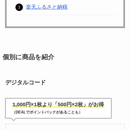
レディースファッション
ド
楽天ふるさと納税
498
メンズファッション
行
第一生命支店
バッグ・小物・ブランド雑貨
ド
370
ジュエリー・アクセサリー
個別に商品を紹介
インナー・下着・ナイトウェア
スポーツ・アウトドア
デジタルコード
家電
1,000円×1枚より「500円×2枚」がお得
パソコン・周辺機器
（DEALでポイントバックがあることも）
スマートフォン・タブレット