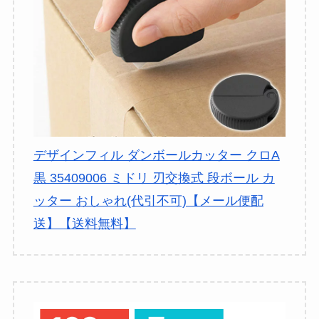
デザインフィル ダンボールカッター クロA
黒 35409006 ミドリ 刃交換式 段ボール カ
ッター おしゃれ(代引不可)【メール便配
送】【送料無料】