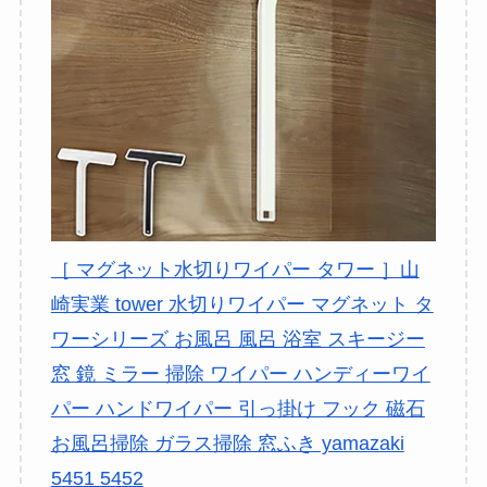
［ マグネット水切りワイパー タワー ］山
崎実業 tower 水切りワイパー マグネット タ
ワーシリーズ お風呂 風呂 浴室 スキージー
窓 鏡 ミラー 掃除 ワイパー ハンディーワイ
パー ハンドワイパー 引っ掛け フック 磁石
お風呂掃除 ガラス掃除 窓ふき yamazaki
5451 5452