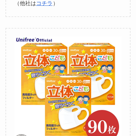
（他社は
コチラ
）