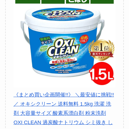
《まとめ買い企画開催!!》 ＼最安値に挑戦!!
／ オキシクリーン 送料無料 1.5kg 洗濯 洗
剤 大容量サイズ 酸素系漂白剤 粉末洗剤
OXI CLEAN 過炭酸ナトリウム シミ抜き し