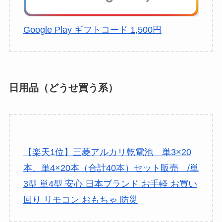
Google Play ギフトコード 1,500円
日用品（どうせ買う系）
【楽天1位】三菱アルカリ乾電池 単3×20
本、単4×20本（合計40本）セット販売 /単
3型 単4型 安心 日本ブランド お手軽 お買い
回り リモコン おもちゃ 防災