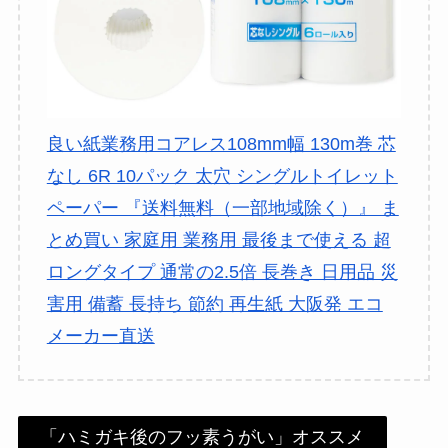
良い紙業務用コアレス108mm幅 130m巻 芯
なし 6R 10パック 太穴 シングルトイレット
ペーパー 『送料無料（一部地域除く）』 ま
とめ買い 家庭用 業務用 最後まで使える 超
ロングタイプ 通常の2.5倍 長巻き 日用品 災
害用 備蓄 長持ち 節約 再生紙 大阪発 エコ
メーカー直送
「ハミガキ後のフッ素うがい」オススメ