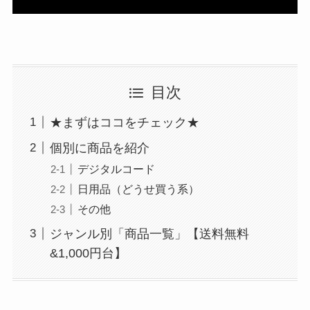
券・クレカ・プリ
その他
送料無料/1,000円～1,999円
カ
スイーツ・お菓子
目次
Amazonプライム
会員
食品
（
招待リンク
）
NEOBANK
★まずはココをチェック★
ド
ダイエット・健康
mineo
(
招待リンク
）
個別に商品を紹介
.1発行【最新】
e
デジタルコード
水・ソフトドリンク
楽天Car車検
2026年3月31日)
日用品（どうせ買う系）
↓招待コード（2026年3月12日まで
その他
の銀行
有効）
ビール・洋酒
BM79LOW9
ド
ジャンル別「商品一覧」【送料無料
ey
日本酒・焼酎
&1,000円台】
メルカリ
ネクト証券
↓招待コード
日用品雑貨・文房具・手芸
SDETJE
ド