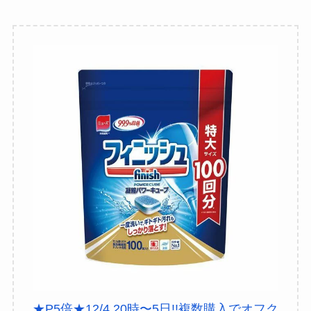
★P5倍★12/4 20時〜5日!!複数購入でオフク