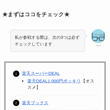
GAC
インテリア・寝具・収納
楽天フリマ
カード
↓招待コード
★まずはココをチェック★
EBvaU
美容・コスメ・香水
号
56281
キッズ・ベビー・マタニティ
私が参戦する際は、次の3つは必ず
チェックしています
ド
おもちゃ
パパ
本・雑誌・コミック
ド
CD・DVD
楽天スーパーDEAL
楽天DEAL1,000円ポッキリ
【オス
医療品・コンタクト・介護
スメ】
ド
9-0048801
キッチン用品・食器・調理器具
楽天ブックス
行