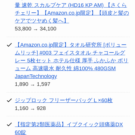
量 速乾 スカルプケア (HD16 KP AM) 【さくら
チェリー】【Amazon.co.jp限定】【頭皮と髪の
ケアでツヤめく髪へ】
53,800 → 34,100
【Amazon.co.jp限定】タオル研究所 [ボリュー
ムリッチ] #003 フェイスタオル チャコールグ
レー 5枚セット ホテル仕様 厚手 ふかふか ボリ
ューム 高速吸水 耐久性 綿100% 480GSM
JapanTechnology
1,890 → 1,597
ジップロック フリーザーバッグ L ×60枚
1,160 → 928
【指定第2類医薬品】イブクイック頭痛薬DX
60錠