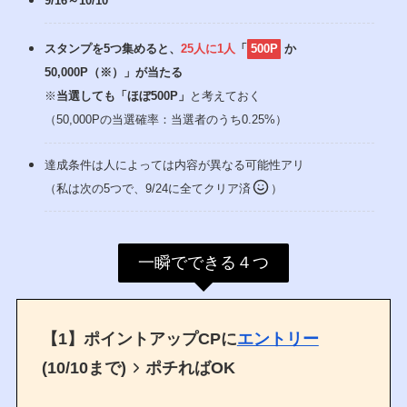
9/16～10/10
スタンプを5つ集めると、
25人に1人
「
500P
か
50,000P（※）」が当たる
※
当選しても「ほぼ500P」
と考えておく
（50,000Pの当選確率：当選者のうち0.25%）
達成条件は人によっては内容が異なる可能性アリ
（私は次の5つで、9/24に全てクリア済
）
一瞬でできる４つ
【1】ポイントアップCPに
エントリー
(10/10まで)
ポチればOK