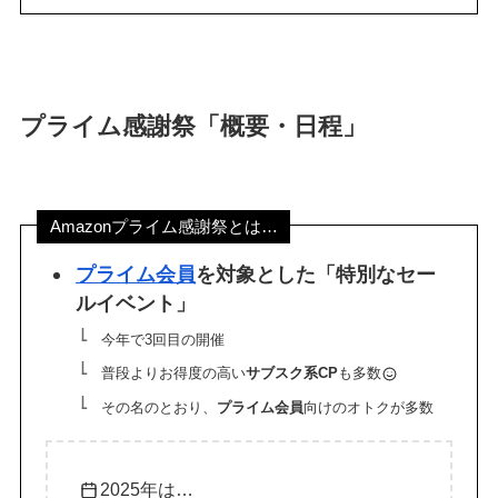
券・クレカ・プリ
その他
カ
プライム感謝祭「概要・日程」
Amazonプライム
会員
（
招待リンク
）
NEOBANK
ド
Amazonプライム感謝祭とは…
mineo
(
招待リンク
）
.1発行【最新】
e
プライム会員
を対象とした「特別なセー
楽天Car車検
2026年3月31日)
ルイベント」
↓招待コード（2026年3月12日まで
今年で3回目の開催
の銀行
有効）
BM79LOW9
ド
普段よりお得度の高い
サブスク系CP
も多数
ey
その名のとおり、
プライム会員
向けのオトクが多数
メルカリ
ネクト証券
↓招待コード
SDETJE
ド
2025年は…