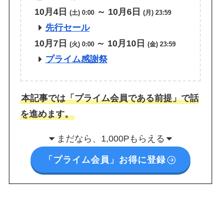
GAC
10月4日
～ 10月6日
楽天フリマ
(土) 0:00
(月) 23:59
カード
↓招待コード
先行セール
EBvaU
号
10月7日
～ 10月1
0日
(火) 0:00
(金)
23:59
56281
プライム感謝祭
ド
本記事では「プライム会員である前提」で話
を進めます。
ド
まだなら、1,000Pもらえる
「プライム会員」お得に登録
ド
9-0048801
行