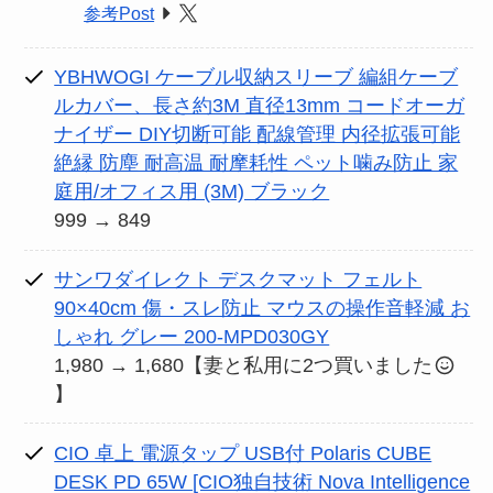
参考Post
YBHWOGI ケーブル収納スリーブ 編組ケーブ
ルカバー、長さ約3M 直径13mm コードオーガ
ナイザー DIY切断可能 配線管理 内径拡張可能
絶縁 防塵 耐高温 耐摩耗性 ペット噛み防止 家
庭用/オフィス用 (3M) ブラック
999 → 849
サンワダイレクト デスクマット フェルト
90×40cm 傷・スレ防止 マウスの操作音軽減 お
しゃれ グレー 200-MPD030GY
1,980 → 1,680【妻と私用に2つ買いました
】
CIO 卓上 電源タップ USB付 Polaris CUBE
DESK PD 65W [CIO独自技術 Nova Intelligence