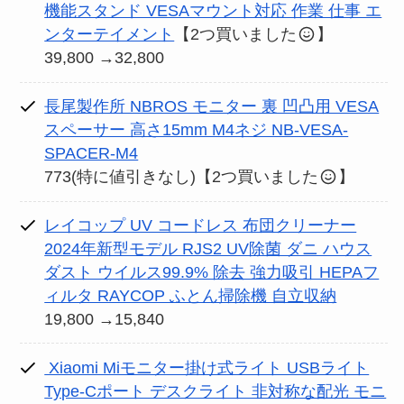
機能スタンド VESAマウント対応 作業 仕事 エ
ンターテイメント
【2つ買いました
】
39,800 →32,800
長尾製作所 NBROS モニター 裏 凹凸用 VESA
スペーサー 高さ15mm M4ネジ NB-VESA-
SPACER-M4
773(特に値引きなし)【2つ買いました
】
レイコップ UV コードレス 布団クリーナー
2024年新型モデル RJS2 UV除菌 ダニ ハウス
ダスト ウイルス99.9% 除去 強力吸引 HEPAフ
ィルタ RAYCOP ふとん掃除機 自立収納
19,800 →15,840
Xiaomi Miモニター掛け式ライト USBライト
Type-Cポート デスクライト 非対称な配光 モニ