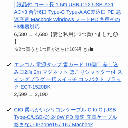
] 液晶付 コード長 1.5m USB-C×2 USB-A×1
AC×3 合計6口 Type-C Type-A AC差込口 PD 急
速充電 Macbook Windows ノートPC 各種その
他機器対応
6,580 → 4,680【妻と私用に2つ買いました
】
※2つ買うと1つ目がさらに10%引き
エレコム 電源タップ 雷ガード 10個口 差し込
み口2面 2m マグネット ほこりシャッター付 ス
イングプラグ 一括スイッチ コンパクト ブラッ
ク ECT-1520BK
2,599 → 2,190
CIO 柔らかいシリコンケーブル C to C (USB
Type-C/USB-C) 240W PD 急速 充電ケーブル
絡まない iPhone15 / 16 / Macbook