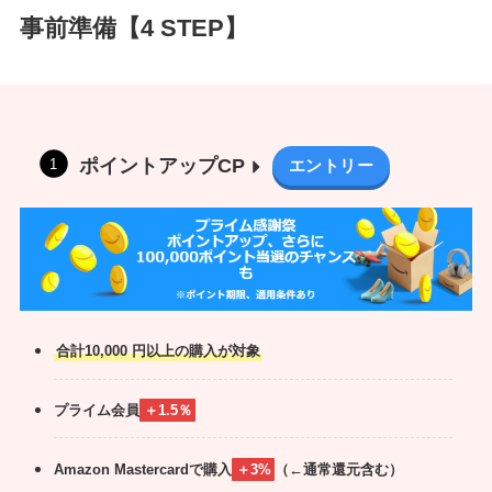
ド
事前準備【4 STEP】
498
行
第一生命支店
ド
370
ポイントアップCP
エントリー
合計10,000 円以上の購入が対象
プライム会員
＋1.5％
Amazon Mastercardで購入
＋3%
（←通常還元含む）