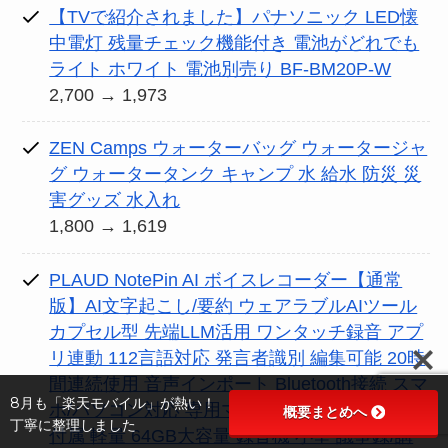
【TVで紹介されました】パナソニック LED懐
中電灯 残量チェック機能付き 電池がどれでも
ライト ホワイト 電池別売り BF-BM20P-W
2,700 → 1,973
ZEN Camps ウォーターバッグ ウォータージャ
グ ウォータータンク キャンプ 水 給水 防災 災
害グッズ 水入れ
1,800 → 1,619
PLAUD NotePin AI ボイスレコーダー【通常
版】AI文字起こし/要約 ウェアラブルAIツール
カプセル型 先端LLM活用 ワンタッチ録音 アプ
リ連動 112言語対応 発言者識別 編集可能 20時
間連続使用 音声インポート Bluetooth接続 スマ
8月も「楽天モバイル」が熱い！
ホ/パソコン対応 専用マグネットピン/クリップ
概要まとめへ
丁寧に整理しました
付属 軽量 64GB大容量 録音機 小型 議事録/講