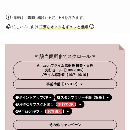
情報は「
随時 追記」
予定。PRを含みます。
忙しい方に向け
主要なオトクをギュッと凝縮
該当箇所までスクロール
Amazonプライム感謝祭 概要・日程
先行セール【10/4~10/6】
プライム感謝祭【10/7~10/10】
事前準備【3 STEP】
❶
ポイントアップCP
❷
スタンプラリー手順【簡単】
❸
お得なサブスクお試し【
無料でOK
】
❹
Amazonギフト【
10%還元
】
その他 キャンペーン