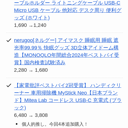
ーブルホルダー ライトニングケーブル USB-C
Micro USB ケーブル 他対応 デスク周り 便利グ
ッズ (ホワイト)
1,690 →1,240
nerugoo[ネルグー] アイマスク 睡眠用 睡眠 遮
光率99.99％ 快眠グッズ 3D立体アイドーム構
造【MONOQLO年間総合2024年ベストバイ受
賞】国内検査試験済み
2,280 → 1,680
【家電批評ベストバイ2冠受賞】 ハンディクリ
ーナー 車用掃除機 MyStick Neo【日本ブラン
ド】Mitea Lab コードレス USB-C 充電式 (ブラ
ック)
6,480 → 3,808
個人的推し。今回4本追加購入！