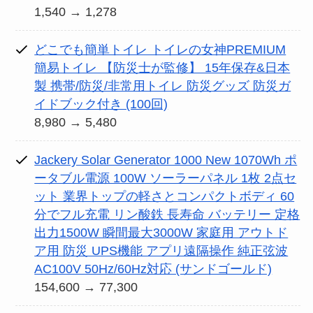
1,540 → 1,278
どこでも簡単トイレ トイレの女神PREMIUM
簡易トイレ 【防災士が監修】 15年保存&日本
製 携帯/防災/非常用トイレ 防災グッズ 防災ガ
イドブック付き (100回)
8,980 → 5,480
Jackery Solar Generator 1000 New 1070Wh ポ
ータブル電源 100W ソーラーパネル 1枚 2点セ
ット 業界トップの軽さとコンパクトボディ 60
分でフル充電 リン酸鉄 長寿命 バッテリー 定格
出力1500W 瞬間最大3000W 家庭用 アウトド
ア用 防災 UPS機能 アプリ遠隔操作 純正弦波
AC100V 50Hz/60Hz対応 (サンドゴールド)
154,600 → 77,300