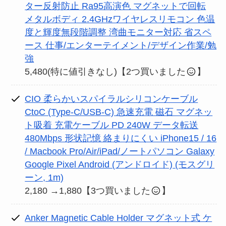
ター反射防止 Ra95高演色 マグネットで回転
メタルボディ 2.4GHzワイヤレスリモコン 色温
度と輝度無段階調整 湾曲モニター対応 省スペ
ース 仕事/エンターテイメント/デザイン作業/勉
強
5,480(特に値引きなし)【2つ買いました
】
CIO 柔らかいスパイラルシリコンケーブル
CtoC (Type-C/USB-C) 急速充電 磁石 マグネッ
ト吸着 充電ケーブル PD 240W データ転送
480Mbps 形状記憶 絡まりにくい iPhone15 / 16
/ Macbook Pro/Air/iPad/ノートパソコン Galaxy
Google Pixel Android (アンドロイド) (モスグリ
ーン, 1m)
2,180 →1,880【3つ買いました
】
Anker Magnetic Cable Holder マグネット式 ケ