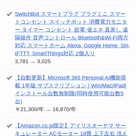
SwitchBot スマートプラグ プラグミニ スマー
トコンセント スイッチボット 消費電力モニタ
ー タイマー コンセント 節電·省エネ 直差し 遠
隔操作 音声コントロール Bluetooth&Wi-Fi両方
対応 スマートホーム Alexa, Google Home, Siri,
IFTTT, SmartThings対応 2個入り
3,781 → 3,025
【自動更新】Microsoft 365 Personal AI機能搭
載 1年版 サブスクリプション | Win/Mac/iPad|
インストール台数無制限(同時使用可能台数5
台)
￥21,300/年 → 16,870/年
【Amazon.co.jp限定】アイリスオーヤマ サー
キュレーター ACモーター 18畳 上下左右 洗え