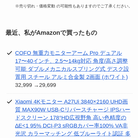
※売り切れ・価格変動 の可能性もありますのでご了承ください。
最近、私がAmazonで買ったもの
COFO 無重力モニターアーム Pro デュアル
17〜40インチ、2.5〜14kg対応 角度/高さ調整
可能 ダブルメカニカルスプリング式 デスク設
置用 スチール アルミ合金製 2画面 (ホワイト)
32,999 →29,699
Xiaomi 4Kモニター A27Ui 3840×2160 UHD画
質 MAX90W USB-Cリバースチャージ IPSハー
ドスクリーン 178°HD広視野角 高い色精度の
∆E<1 95% DCI-P3 sRGBカバー率100% VA非
光沢 カラーマッチング 低ブルーライト認証 多