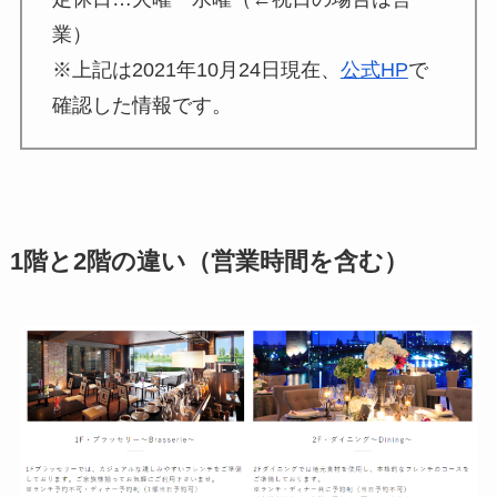
ド
業）
498
※上記は2021年10月24日現在、
公式HP
で
行
第一生命支店
確認した情報です。
ド
370
1階と2階の違い（営業時間を含む）