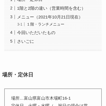
GAC
楽天フリマ
1階と2階の違い（営業時間を含む）
カード
↓招待コード
メニュー（2021年10月21日現在）
EBvaU
号
１階・ランチメニュー
56281
今回いただいたもの
さいごに
ド
ド
場所・定休日
ド
9-0048801
場所…富山県富山市木場町16-1
行
定休日…火曜・水曜（←祝日の場合は営