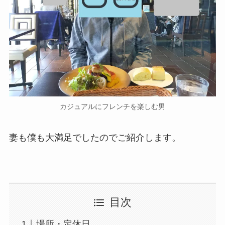
券・クレカ・プリ
その他
カ
Amazonプライム
会員
（
招待リンク
）
NEOBANK
ド
mineo
(
招待リンク
）
カジュアルにフレンチを楽しむ男
.1発行【最新】
e
楽天Car車検
2026年3月31日)
妻も僕も大満足でしたのでご紹介します。
↓招待コード（2026年3月12日まで
の銀行
有効）
BM79LOW9
ド
ey
メルカリ
目次
ネクト証券
↓招待コード
SDETJE
ド
場所・定休日