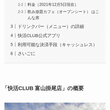
GAC
料金（2021年12月5日現在）
楽天フリマ
飲み放題カフェ（オープンシート） はこ
カード
↓招待コード
んな席
EBvaU
号
56281
ドリンクバー（メニュー）の詳細
快活CLUB公式アプリ
ド
利用可能な決済手段（キャッシュレス）
さいごに
ド
「快活CLUB 富山掛尾店」の概要
ド
9-0048801
行