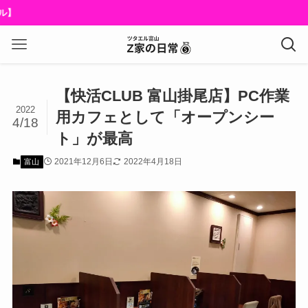
楽
【快活CLUB 富山掛尾店】PC作業
2022
用カフェとして「オープンシー
4/18
ト」が最高
2021年12月6日
2022年4月18日
富山