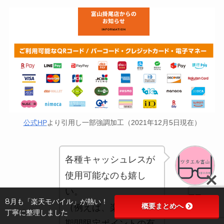
公式HP
より引用し一部強調加工（2021年12月5日現在）
各種キャッシュレスが
使用可能なのも嬉し
い。
ママ
8月も「楽天モバイル」が熱い！
概要まとめへ
（例えば、楽天Payで
丁寧に整理しました
期間限定ポイントの有