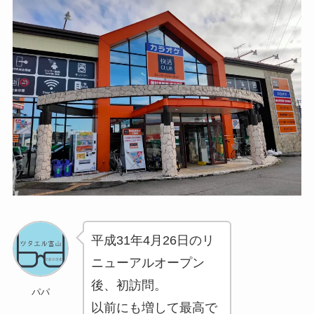
ド
498
行
第一生命支店
ド
370
平成31年4月26日のリ
ニューアルオープン
後、初訪問。
パパ
以前にも増して最高で