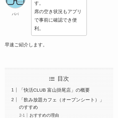
す。
席の空き状況もアプリ
券・クレカ・プリ
その他
パパ
カ
で事前に確認でき便
利。
Amazonプライム
会員
（
招待リンク
）
NEOBANK
早速ご紹介します。
ド
mineo
(
招待リンク
）
.1発行【最新】
e
楽天Car車検
2026年3月31日)
↓招待コード（2026年3月12日まで
目次
の銀行
有効）
BM79LOW9
ド
「快活CLUB 富山掛尾店」の概要
ey
メルカリ
「飲み放題カフェ（オープンシート）」
ネクト証券
↓招待コード
のすすめ
SDETJE
ド
おすすめの理由