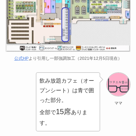
公式HP
より引用し一部強調加工（2021年12月5日現在）
飲み放題カフェ（オー
プンシート）は青で囲
った部分。
ママ
15席
全部で
ありま
す。