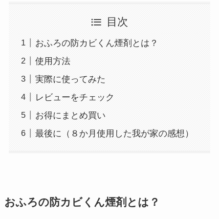
GAC
楽天フリマ
目次
カード
↓招待コード
EBvaU
号
おふろの防カビくん煙剤とは？
56281
使用方法
実際に使ってみた
ド
レビューをチェック
お得にまとめ買い
最後に（８か月使用した我が家の感想）
ド
ド
9-0048801
おふろの防カビくん煙剤とは？
行