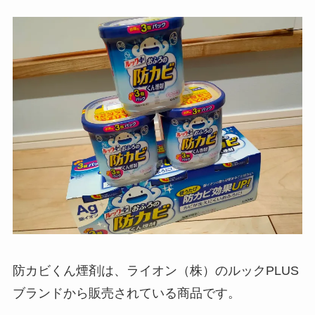
ド
498
行
第一生命支店
ド
370
防カビくん煙剤は、ライオン（株）のルックPLUS
ブランドから販売されている商品です。