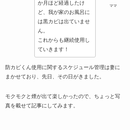
か月ほど経過したけ
ママ
ど、我が家のお風呂に
券・クレカ・プリ
その他
は黒カビは出ていませ
カ
ん。
Amazonプライム
会員
これからも継続使用し
（
招待リンク
）
NEOBANK
ていきます！
ド
mineo
(
招待リンク
）
.1発行【最新】
防カビくん使用に関するスケジュール管理は妻に
e
楽天Car車検
2026年3月31日)
まかせており、先日、その日がきました。
↓招待コード（2026年3月12日まで
の銀行
有効）
BM79LOW9
モクモクと煙が出て楽しかったので、ちょっと写
ド
ey
真を載せて記事にしてみます。
メルカリ
ネクト証券
↓招待コード
SDETJE
ド