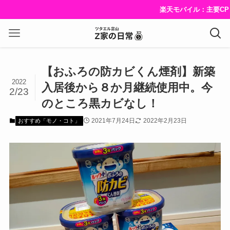
楽天モバイル：主要CPまとめ【該当箇所までス
【おふろの防カビくん煙剤】新築
2022
入居後から８か月継続使用中。今
2/23
のところ黒カビなし！
2021年7月24日
2022年2月23日
おすすめ「モノ・コト」