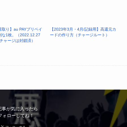
の抽選会(5と8)」の対象取引に。
も、オマケ程度ですね😭)
カ分の還元は受けられるので、その点はまだメリットあり😀
取り】au PAYプリペイ
【2023年3月・4月/記録用】高還元カ
(でも残念…)
1枚。（2022.12.27
ードの作り方（チャージルート）
へのチャージは封鎖済）
ITsCvOagw
pic.twitter.com/wbn4bCw9vb
Rを含みます (@Z_otoku)
January 23, 2023
記事が気に入ったら
フォローしてね！