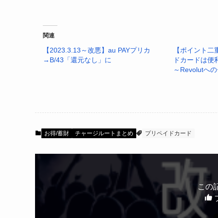
🔹一方「たぬき
(と言って
関連
📝「クレカ➜au PAY」の時点でクレ
【2023.3.13～改悪】au PAYプリカ
【ポイント二重
→B/43「還元なし」に
ドカードは便利な
～Revolut
🔻詳細
https://t.co/9
— Z家のお得メモ📝PostにはP
お得/蓄財
チャージルートまとめ
プリペイドカード
この