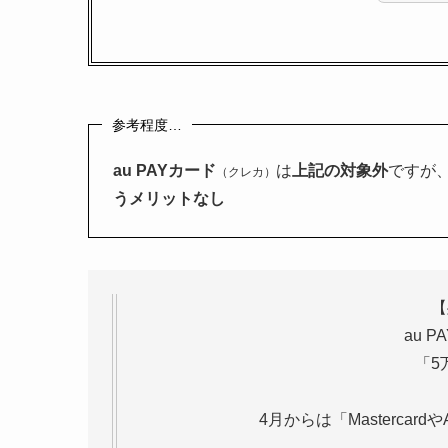
参考程度…
au PAYカード
は
上記の対象外
ですが
（クレカ）
うメリットなし
【
au 
「5
4月からは「Masterca