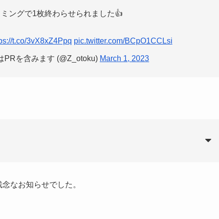
ミングで1枚終わらせられました👍
tps://t.co/3vX8xZ4Ppq
pic.twitter.com/BCpO1CCLsi
PRを含みます (@Z_otoku)
March 1, 2023
au PAY(請求書支払い)
なる残念なお知らせでした。
.4.1〜「還元なし」に…😇