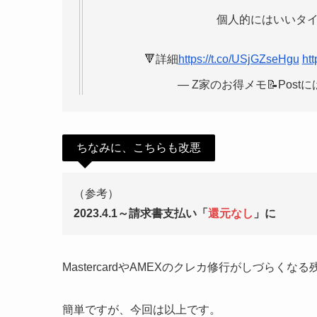
個人的にはいいタイ
🔻詳細
https://t.co/USjGZseHgu
ht
— Z家のお得メモ📝Postには
ちなみに、こちらも改悪
（参考）
2023.4.1～請求書支払い「
還元なし
」に
【残念】
MastercardやAMEXのクレカ修行がしづらく
➜2023
簡単ですが、今回は以上です。