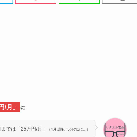
円/月」
に
日までは「25万円/月」
（4月以降、5分の1に…）